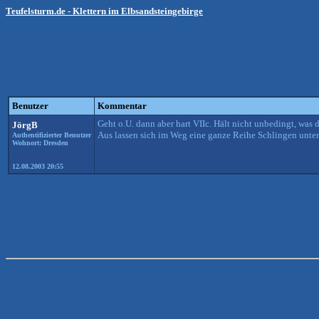
Teufelsturm.de - Klettern im Elbsandsteingebirge
Benutzer
Kommentar
Geht o.U. dann aber hart VIIc. Hält nicht unbedingt, was
JörgB
Aus lassen sich im Weg eine ganze Reihe Schlingen unter
Authentifizierter Benutzer
Wohnort: Dresden
12.08.2003 20:55