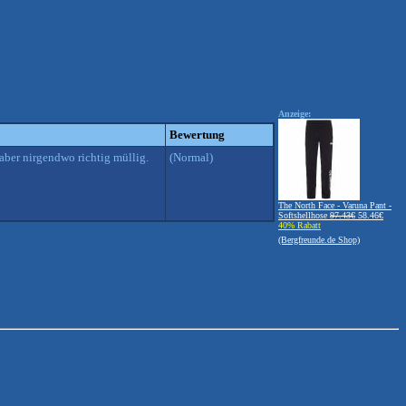
Anzeige:
Bewertung
 aber nirgendwo richtig müllig.
(Normal)
The North Face - Varuna Pant -
Softshellhose
97.43€
58.46€
40% Rabatt
(Bergfreunde.de Shop)