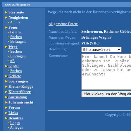
www.teufelsturm.de
Wege, die noch nicht in der Datenbank verfügbar si
Startseite
Neuigkeiten
Archiv
Allgemeine Daten:
Fotos
Name des Gipfels:
Sechserturm, Rathener Gebiet
Galerie
Suchen
Name des Weges:
Brüchiges Wagnis
Beitragen
Schwierigkeitsgrad:
VIIb (VIIc)
Wege
Bewertung:
Suchen
Kommentar:
Eintragen
nR
Gipfel
Suchen
Gebiete
Sperrungen
Kletter-Knigge
Kletterführer
Ausrüstung
Johanniswacht
Forum
Links
Copyright © 19
Benutzer
Login
Anlegen