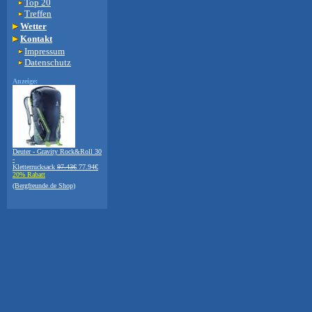
Top 20
Treffen
Wetter
Kontakt
Impressum
Datenschutz
Anzeige:
Deuter - Gravity Rock&Roll 30
-
Kletterrucksack
97.43€
77.94€
20% Rabatt
(Bergfreunde.de Shop)