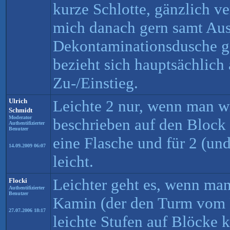
kurze Schlotte, gänzlich ve
mich danach gern samt Aus
Dekontaminationsdusche ge
bezieht sich hauptsächlich 
Zu-/Einstieg.
Ulrich
Leichte 2 nur, wenn man w
Schmidt
Moderator
beschrieben auf den Block 
Authentifizierter
Benutzer
eine Flasche und für 2 (und
14.09.2009 06:07
leicht.
Leichter geht es, wenn ma
Flocki
Authentifizierter
Benutzer
Kamin (der den Turm vom M
27.07.2006 18:17
leichte Stufen auf Blöcke k