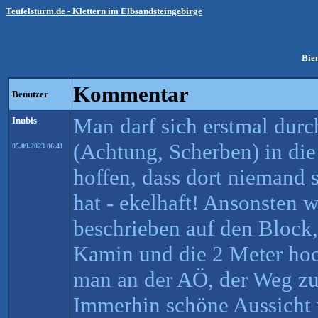
Teufelsturm.de - Klettern im Elbsandsteingebirge
Bie
Kommentar
Benutzer
Man darf sich erstmal durc
Inubis
(Achtung, Scherben) in di
05.09.2023 06:41
hoffen, dass dort niemand s
hat - ekelhaft! Ansonsten 
beschrieben auf den Block,
Kamin und die 2 Meter ho
man an der AÖ, der Weg zu
Immerhin schöne Aussicht 