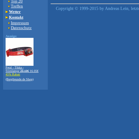
Top 20
Treffen
Copyright © 1999-2015 by Andreas Lein, letz
Wetter
Kontakt
Impressum
Datenschutz
Anzeige:
Petzl - Tikka -
Stirnlampe
29.19€
16.05€
45% Rabatt
(Bergfreunde.de Shop)