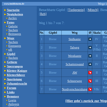
Wege i
www.teufelsturm.de
Benachbarte Gipfel:
[
Tiedgestein]
, [
Mönch]
, Bien
Startseite
[
Reh]
Neuigkeiten
Archiv
Fotos
Weg 1 bis 7 von 7:
Galerie
Suchen
Nr.
Gipfel
Weg
Ø
Skala
G
Beitragen
Ra
Wege
1
Biene
Südkante
IV
G
Suchen
V
Ra
Eintragen
2
Biene
Talweg
(VIIa)
G
nR
Gipfel
Ra
3
Biene
Westkante
II
Suchen
G
Gebiete
Ra
4
Biene
Schartenwand
IV
G
Sperrungen
Kletter-Knigge
Ra
5
Biene
AW
II
G
Kletterführer
Ra
Ausrüstung
6
Biene
Schneeweg
III
G
Johanniswacht
Ra
Forum
7
Biene
Nordverschneidung
VIIc
G
Links
Benutzer
Login
[Hier geht's zurück zur Weg
Anlegen