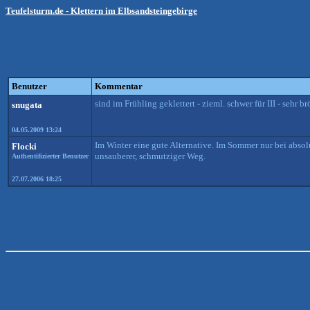
Teufelsturm.de - Klettern im Elbsandsteingebirge
Benutzer
Kommentar
sind im Frühling geklettert - zieml. schwer für III - sehr b
snugata
04.05.2009 13:24
Im Winter eine gute Alternative. Im Sommer nur bei absolu
Flocki
unsauberer, schmutziger Weg.
Authentifizierter Benutzer
27.07.2006 18:25