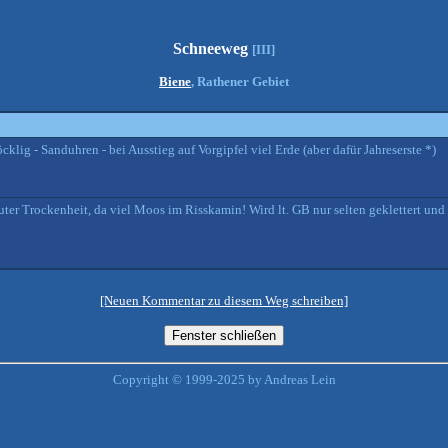
Schneeweg
[III]
Biene
, Rathener Gebiet
röcklig - Sanduhren - bei Ausstieg auf Vorgipfel viel Erde (aber dafür Jahreserste *)
ter Trockenheit, da viel Moos im Risskamin! Wird lt. GB nur selten geklettert und i
[Neuen Kommentar zu diesem Weg schreiben]
Copyright © 1999-2025 by Andreas Lein