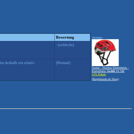
Bewertung
Anzeige:
- (schlecht)
st deshalb ein relativ
(Normal)
Stubai - Nimbus Kletterhelm -
Kletterhelm
75.98€
64.58€
15% Rabatt
(Bergfreunde.de Shop)