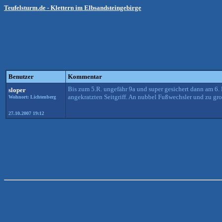
Teufelsturm.de - Klettern im Elbsandsteingebirge
Benutzer
Kommentar
Bis zum 5.R. ungefähr 9a und super gesichert dann am 6. 
sloper
angekratzten Seitgriff. An nubbel Fußwechsler und zu groß
Wohnort: Lichtenberg
27.10.2007 19:12