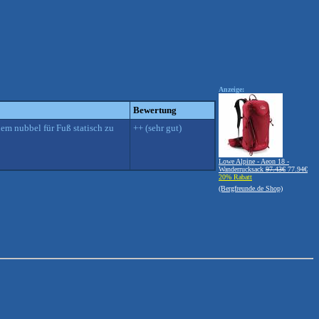
Anzeige:
Bewertung
nem nubbel für Fuß statisch zu
++ (sehr gut)
Lowe Alpine - Aeon 18 -
Wanderrucksack
97.43€
77.94€
20% Rabatt
(Bergfreunde.de Shop)