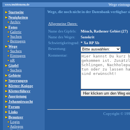
Wege eintrage
www.teufelsturm.de
Wege, die noch nicht in der Datenbank verfügbar si
Startseite
Neuigkeiten
Archiv
Allgemeine Daten:
Fotos
Name des Gipfels:
Mönch, Rathener Gebiet (27)
Galerie
Suchen
Name des Weges:
Sanskrit
Beitragen
Schwierigkeitsgrad:
* Xa RP Xb
Wege
Bewertung:
Suchen
Kommentar:
Eintragen
nR
Gipfel
Suchen
Gebiete
Sperrungen
Kletter-Knigge
Kletterführer
Ausrüstung
Johanniswacht
Forum
Links
Copyright © 199
Benutzer
Login
Anlegen