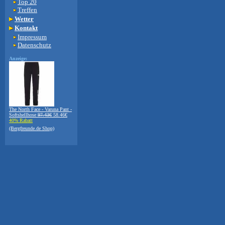
Top 20
Treffen
Wetter
Kontakt
Impressum
Datenschutz
Anzeige:
The North Face - Varuna Pant -
Softshellhose
97.43€
58.46€
40% Rabatt
(Bergfreunde.de Shop)