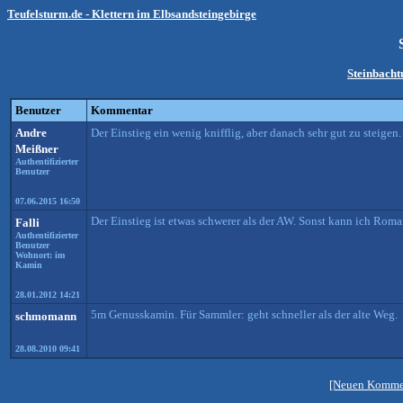
Teufelsturm.de - Klettern im Elbsandsteingebirge
Steinbach
Benutzer
Kommentar
Andre
Der Einstieg ein wenig knifflig, aber danach sehr gut zu steigen.
Meißner
Authentifizierter
Benutzer
07.06.2015 16:50
Der Einstieg ist etwas schwerer als der AW. Sonst kann ich Rom
Falli
Authentifizierter
Benutzer
Wohnort: im
Kamin
28.01.2012 14:21
5m Genusskamin. Für Sammler: geht schneller als der alte Weg.
schmomann
28.08.2010 09:41
[Neuen Kommen