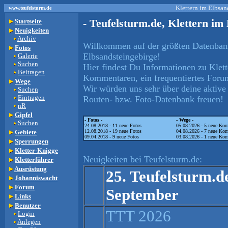
Klettern im Elbsan
www.teufelsturm.de
- Teufelsturm.de, Klettern im
Startseite
Neuigkeiten
Archiv
Willkommen auf der größten Datenbank
Fotos
Elbsandsteingebirge!
Galerie
Suchen
Hier findest Du Informationen zu Klet
Beitragen
Kommentaren, ein frequentiertes Foru
Wege
Wir würden uns sehr über deine aktive 
Suchen
Eintragen
Routen- bzw. Foto-Datenbank freuen!
nR
Gipfel
- Fotos -
- Wege -
Suchen
24.08.2018 - 11 neue Fotos
05.08.2026 - 5 neue Ko
Gebiete
12.08.2018 - 19 neue Fotos
04.08.2026 - 7 neue Ko
09.04.2018 - 9 neue Fotos
03.08.2026 - 1 neue Ko
Sperrungen
Kletter-Knigge
Neuigkeiten bei Teufelsturm.de:
Kletterführer
Ausrüstung
25. Teufelsturm.d
Johanniswacht
Forum
September
Links
Benutzer
TTT 2026
Login
Anlegen