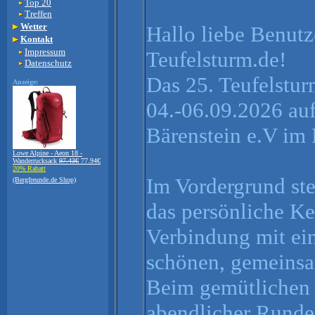
Top 20
Treffen
Wetter
Hallo liebe Benutz
Kontakt
Impressum
Teufelsturm.de!
Datenschutz
Das 25. Teufelstur
Anzeige:
04.-06.09.2026 auf
Bärenstein e.V im 
Lowe Alpine - Aeon 18 -
Wanderrucksack
97.43€
77.94€
20% Rabatt
Im Vordergrund ste
(Bergfreunde.de Shop)
das persönliche K
Verbindung mit ein
schönen, gemeinsa
Beim gemütlichen
abendlicher Runde