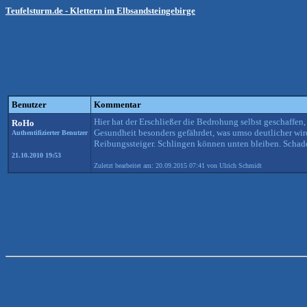
Teufelsturm.de - Klettern im Elbsandsteingebirge
Benutzer
Kommentar
Hier hat der Erschließer die Bedrohung selbst geschaffen
RoHo
Gesundheit besonders gefährdet, was umso deutlicher wird,
Authentifizierter Benutzer
Reibungssteiger. Schlingen können unten bleiben. Schad
21.10.2010 19:53
Zuletzt bearbeitet am: 20.09.2015 07:41 von Ulrich Schmidt