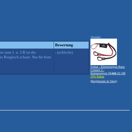
Anzeige:
Bewertung
e zum 1. u. 3.R ist die
- (schlecht)
es Ringloch schaut. Nur für feste
Stubai - Klettersteigset Basic
Connect 2 -
Klettersteigset
77.93€
62.34€
20% Rabatt
(Bergfreunde.de Shop)