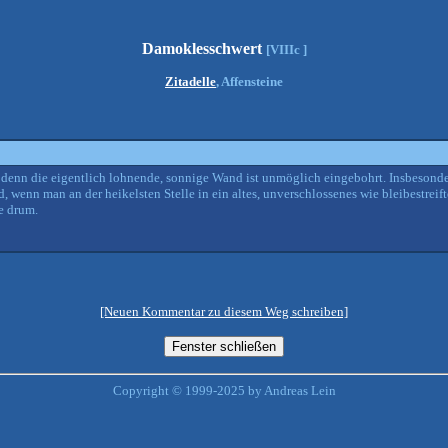
Damoklesschwert
[VIIIc ]
Zitadelle
, Affensteine
, denn die eigentlich lohnende, sonnige Wand ist unmöglich eingebohrt. Insbesonder
 wenn man an der heikelsten Stelle in ein altes, unverschlossenes wie bleibestreift
e drum.
[Neuen Kommentar zu diesem Weg schreiben]
Copyright © 1999-2025 by Andreas Lein