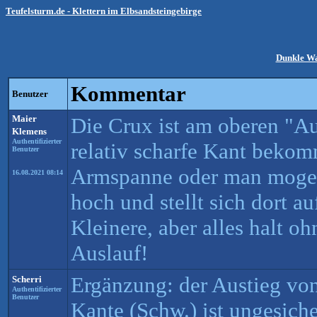
Teufelsturm.de - Klettern im Elbsandsteingebirge
Dunkle W
Kommentar
Benutzer
Maier
Die Crux ist am oberen "Au
Klemens
Authentifizierter
relativ scharfe Kant bekom
Benutzer
Armspanne oder man mogelt
16.08.2021 08:14
hoch und stellt sich dort au
Kleinere, aber alles halt o
Auslauf!
Ergänzung: der Austieg vo
Scherri
Authentifizierter
Benutzer
Kante (Schw.) ist ungesiche