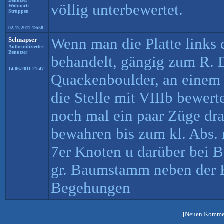
Benutzer
völlig unterbewertet.
Wohnort:
Struppen
02.11.2011 19:58
Wenn man die Platte links 
Schnapser
Authentifizierter
Benutzer
behandelt, gängig zum R. 
14.06.2011 21:47
Quackenboulder, an einem 
die Stelle mit VIIIb bewer
noch mal ein paar Züge dra
bewahren bis zum kl. Abs. r
7er Knoten u darüber bei 
gr. Baumstamm neben der 
Begehungen
[Neuen Kommen