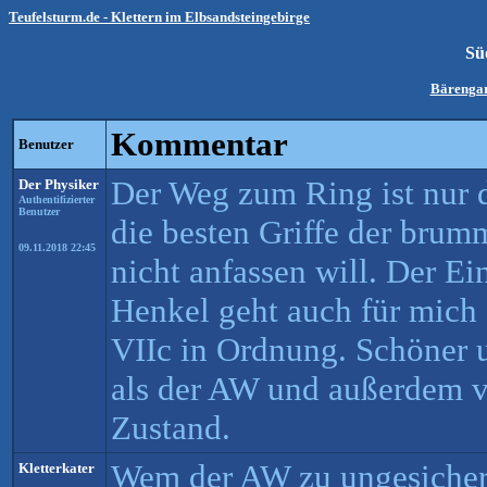
Teufelsturm.de - Klettern im Elbsandsteingebirge
Sü
Bärengar
Kommentar
Benutzer
Der Weg zum Ring ist nur 
Der Physiker
Authentifizierter
Benutzer
die besten Griffe der bru
09.11.2018 22:45
nicht anfassen will. Der E
Henkel geht auch für mich 
VIIc in Ordnung. Schöner 
als der AW und außerdem v
Zustand.
Wem der AW zu ungesichert 
Kletterkater