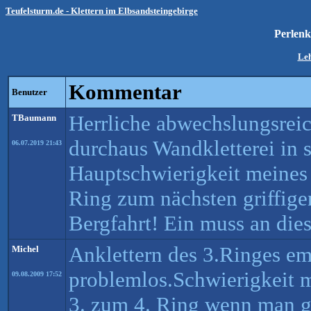
Teufelsturm.de - Klettern im Elbsandsteingebirge
Perlenk
Le
Kommentar
Benutzer
Herrliche abwechslungsreic
TBaumann
durchaus Wandkletterei in s
06.07.2019 21:43
Hauptschwierigkeit meines
Ring zum nächsten griffige
Bergfahrt! Ein muss an die
Anklettern des 3.Ringes em
Michel
problemlos.Schwierigkeit 
09.08.2009 17:52
3. zum 4. Ring wenn man g