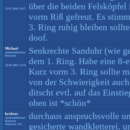
über die beiden Felsköpfel
22.05.2006 14:27
vorm Riß gefreut. Es stim
3. Ring ruhig bleiben sollte
doof.
Senkrechte Sanduhr (wie g
Michael
Authentifizierter
Benutzer
dem 1. Ring. Habe eine 8-
28.06.2003 17:59
Kurz vorm 3. Ring sollte m
von der Schwierigkeit auch
ditscht evtl. auf das Einsti
oben ist *schön*
durchaus anspruchsvolle un
krohsax
Authentifizierter
Benutzer
gesicherte wandkletterei. 
Wohnort: OZ