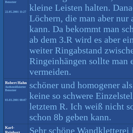
Benutzer
kleine Leisten halten. Dana
22.05.2001 11:27
Löchern, die man aber nur 
kann. Da bekommt man schn
ab dem 3.R wird es aber ei
weiter Ringabstand zwische
Ringeinhängen sollte man 
vermeiden.
schöner und homogener als
Robert Hahn
Authentifizierter
Benutzer
keine so schwere Einzelstel
03.03.2001 08:07
letztem R. Ich weiß nicht s
schon 8b geben kann.
Karl-
Sehr schöne Wandkletterei 
Reinhart