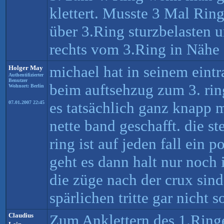
klettert. Musste 3 Mal Rin
über 3.Ring sturzbelasten 
rechts vom 3.Ring in Nähe 
michael hat in seinem eintr
Holger May
Authentifizierter
Benutzer
beim auftsehzug zum 3. rin
Wohnort: Berlin
es tatsächlich ganz knapp 
07.01.2007 22:45
nette band geschafft. die st
ring ist auf jeden fall ein p
geht es dann halt nur noch 
die züge nach der crux sin
spärlichen tritte gar nicht so
Claudius
Zum Anklettern des 1.Ring