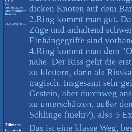
Lein
Co-
dicken Knoten auf dem Ban
Administrator
Authentifizierter
Benutzer
2.Ring kommt man gut. Dan
18.06.2006 08:59
Züge und anhaltend schwer
Einhängegriffe sind vorha
4.Ring kommt man dem "Os
nahe. Der Riss geht die er
zu klettern, dann als Risska
tragisch. Insgesamt sehr gei
Gestein, aber durchweg ans
zu unterschätzen, außer den
Schlinge (mehr?), also 5 E
Tillmann
Das ist eine klasse Weg, b
Fünfstück