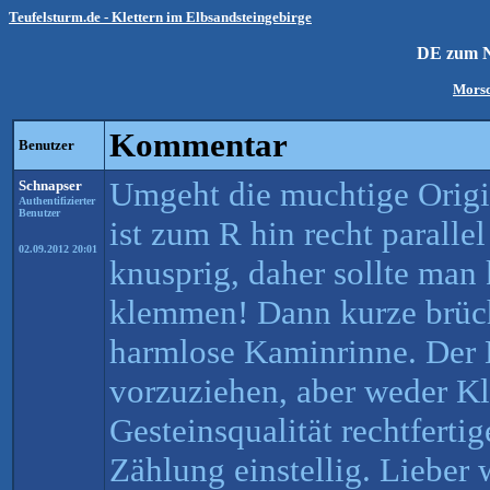
Teufelsturm.de - Klettern im Elbsandsteingebirge
DE zum 
Morsc
Kommentar
Benutzer
Umgeht die muchtige Origi
Schnapser
Authentifizierter
Benutzer
ist zum R hin recht paralle
02.09.2012 20:01
knusprig, daher sollte ma
klemmen! Dann kurze brüc
harmlose Kaminrinne. Der 
vorzuziehen, aber weder Kl
Gesteinsqualität rechtferti
Zählung einstellig. Lieber 