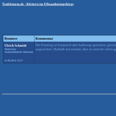
Teufelsturm.de - Klettern im Elbsandsteingebirge
Benutzer
Kommentar
Der Einstieg ist botanisch aber halbwegs gesichert, gleic
Ulrich Schmidt
ungesichert. Deshalb nur normal, aber zu unrecht selten 
Moderator
Authentifizierter Benutzer
11.08.2014 15:27