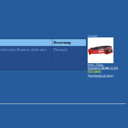
Anzeige:
Bewertung
technisches Bonbon, dafür aber
(Normal)
Petzl - Tikka -
Stirnlampe
29.19€
16.05€
45% Rabatt
(Bergfreunde.de Shop)