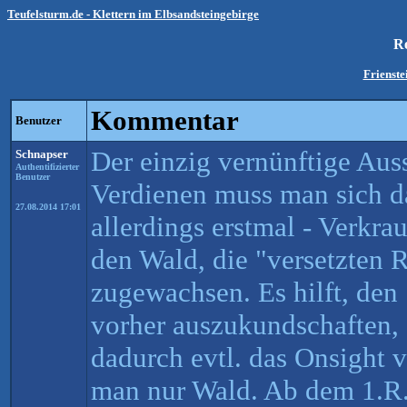
Teufelsturm.de - Klettern im Elbsandsteingebirge
R
Frienste
Kommentar
Benutzer
Der einzig vernünftige Aus
Schnapser
Authentifizierter
Benutzer
Verdienen muss man sich 
27.08.2014 17:01
allerdings erstmal - Verkra
den Wald, die "versetzten R
zugewachsen. Es hilft, den 
vorher auszukundschaften,
dadurch evtl. das Onsight v
man nur Wald. Ab dem 1.R.