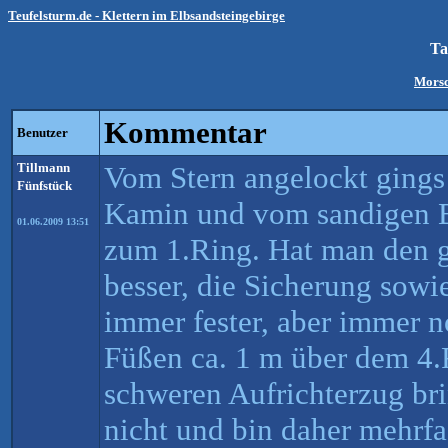
Teufelsturm.de - Klettern im Elbsandsteingebirge
Ta
Morsc
Kommentar
Benutzer
Tillmann
Vom Stern angelockt ging
Fünfstück
Kamin und vom sandigen B
01.06.2009 13:51
zum 1.Ring. Hat man den ge
besser, die Sicherung sowi
immer fester, aber immer n
Füßen ca. 1 m über dem 4
schweren Aufrichterzug bri
nicht und bin daher mehrfa