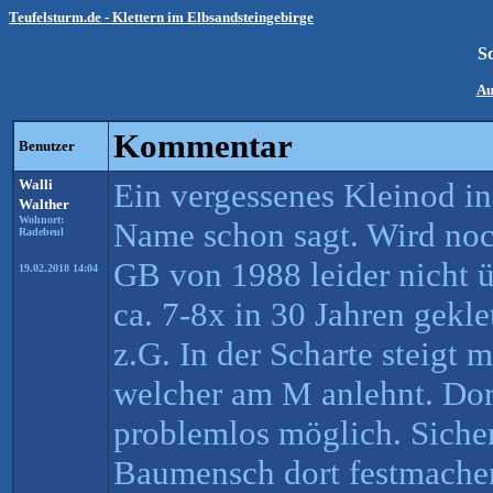
Teufelsturm.de - Klettern im Elbsandsteingebirge
S
Au
Kommentar
Benutzer
Walli
Ein vergessenes Kleinod in 
Walther
Wohnort:
Name schon sagt. Wird noc
Radebeul
GB von 1988 leider nicht 
19.02.2018 14:04
ca. 7-8x in 30 Jahren gekle
z.G. In der Scharte steigt m
welcher am M anlehnt. Do
problemlos möglich. Sich
Baumensch dort festmachen.