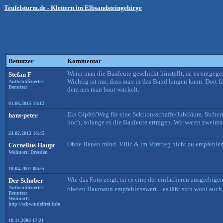
Teufelsturm.de - Klettern im Elbsandsteingebirge
Benutzer
Kommentar
Wenn man die Bauleute geschickt hinstellt, ist es entge
Stefan F
Wichtig ist nur, dass man in das Band langen kann. Dort 
Authentifizierter
Benutzer
dem aus man baut wackelt.
01.06.2015 10:12
Ein Gipfel/Weg für eine Sektionsschaffe/Jubiläum. Sicher
hans-peter
hoch, solange es die Bauleute ertragen. Wir waren zweima
24.02.2012 16:45
Ohne Bauen mind. VIIIc & im Vorstieg nicht zu empfehlen. 
Cornelius Haupt
Wohnort: Dresden
18.04.2007 08:55
Wie das Foto zeigt, ist es eine der einfacheren ausgiebi
Der Schober
Authentifizierter
oberen Baumann empfehlenswert... es läßt sich wohl auch f
Benutzer
Wohnort:
http://schwindelfrei.info
18.11.2000 17:21