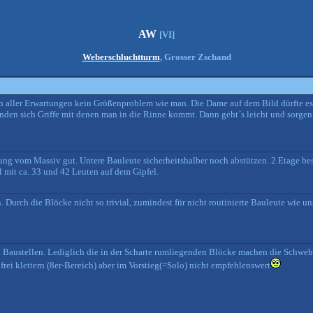
AW
[VI]
Weberschluchtturm
, Grosser Zschand
gen aller Erwartungen kein Größenproblem wie man. Die Dame auf dem Bild dürfte e
finden sich Griffe mit denen man in die Rinne kommt. Dann geht´s leicht und sorgen
ung vom Massiv gut. Untere Bauleute sicherheitshalber noch abstützen. 2.Etage bes
l mit ca. 33 und 42 Leuten auf dem Gipfel.
Durch die Blöcke nicht so trivial, zumindest für nicht routinierte Bauleute wie un
gen Baustellen. Lediglich die in der Scharte rumliegenden Blöcke machen die Schwe
rei klettern (8er-Bereich) aber im Vorstieg(=Solo) nicht empfehlenswert