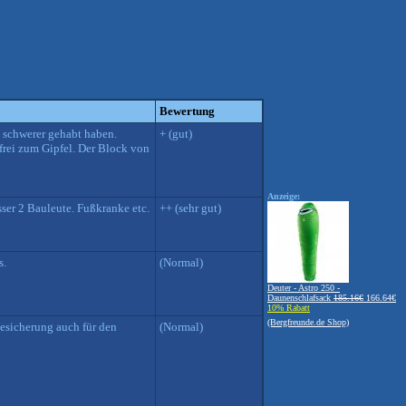
Bewertung
s schwerer gehabt haben.
+ (gut)
frei zum Gipfel. Der Block von
Anzeige:
ser 2 Bauleute. Fußkranke etc.
++ (sehr gut)
s.
(Normal)
Deuter - Astro 250 -
Daunenschlafsack
185.16€
166.64€
10% Rabatt
(Bergfreunde.de Shop)
besicherung auch für den
(Normal)