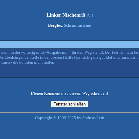
Linker Nischenriß
[V ]
Bergfex
, Schrammsteine
wenn in der vorherigen KF-Ausgabe nur 4 für den Weg stand). Der Fels ist nicht fe
ie überhängende Stelle in der oberen Hälfte lässt sich ganz gut klettern, nur muss 
ehmen - die könnten nicht halten.
[Neuen Kommentar zu diesem Weg schreiben]
Copyright © 1999-2025 by Andreas Lein