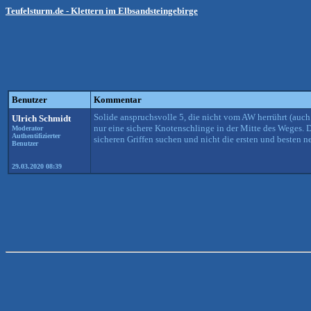
Teufelsturm.de - Klettern im Elbsandsteingebirge
Benutzer
Kommentar
Solide anspruchsvolle 5, die nicht vom AW herrührt (auch 
Ulrich Schmidt
nur eine sichere Knotenschlinge in der Mitte des Weges. D
Moderator
Authentifizierter
sicheren Griffen suchen und nicht die ersten und besten n
Benutzer
29.03.2020 08:39