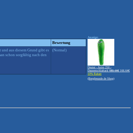
Anzeige:
Bewertung
st und aus diesem Grund gibt es
(Normal)
man schon sorgfältig nach den
Deuter - Astro 250 -
Daunenschlafsack
185.16€
166.64€
10% Rabatt
(Bergfreunde.de Shop)