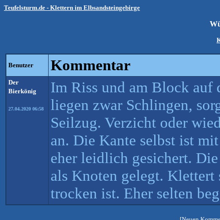
Teufelsturm.de - Klettern im Elbsandsteingebirge
Wü
K
Kommentar
Benutzer
Der
Im Riss und am Block auf
Bierkönig
liegen zwar Schlingen, sorg
27.04.2020 06:58
Seilzug. Verzicht oder wie
an. Die Kante selbst ist m
eher leidlich gesichert. Die
als Knoten gelegt. Klettert
trocken ist. Eher selten be
[Neuen Kommen