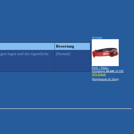
Anzeige:
Bewertung
gen legen und die eigentliche
(Normal)
Petzl - Tikka -
Stirnlampe
29.19€
16.05€
45% Rabatt
(Bergfreunde.de Shop)