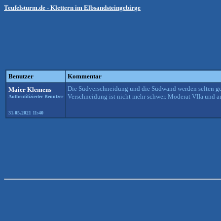
Teufelsturm.de - Klettern im Elbsandsteingebirge
Benutzer
Kommentar
Die Südverschneidung und die Südwand werden selten gema
Maier Klemens
Verschneidung ist nicht mehr schwer. Moderat VIIa und au
Authentifizierter Benutzer
31.05.2021 11:40