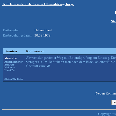
Teufelsturm.de - Klettern im Elbsandsteingebirge
Ste
Erstbegeher:
Helmut Paul
Erstbegehungsdatum:
30.09.1979
Benutzer
Kommentar
Abwechslungsreicher Weg mit Botanikprüfung am Einstieg. Die 
klemabe
weniger als 2m. Dafür kann man nach dem Block an einer Birke
Authentifizierter
Benutzer
Übertritt zum GB.
Wohnort:
Hier&Da
28.03.2022 05:55
[Neuen Kommen
Copyright ©