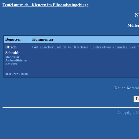
Teufelsturm.de - Klettern im Elbsandsteingebirge
N
Müller
Benutzer
Kommentar
Ulrich
Gut gesichert, solide 4er Kletterei. Leider etwas krümelig, weil 
Schmidt
Moderator
Authentifizierter
Benutzer
31.05.2025 18:08
[Neuen Kommen
Copyright ©