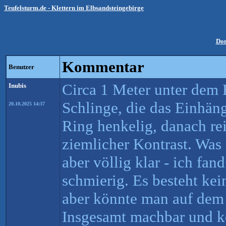
Teufelsturm.de - Klettern im Elbsandsteingebirge
Do
Kommentar
Benutzer
Circa 1 Meter unter dem R
Inubis
Schlinge, die das Einhän
20.10.2025 14:37
Ring henkelig, danach reib
ziemlicher Kontrast. Was 
aber völlig klar - ich fan
schmierig. Es besteht ke
aber könnte man auf dem 
Insgesamt machbar und ke