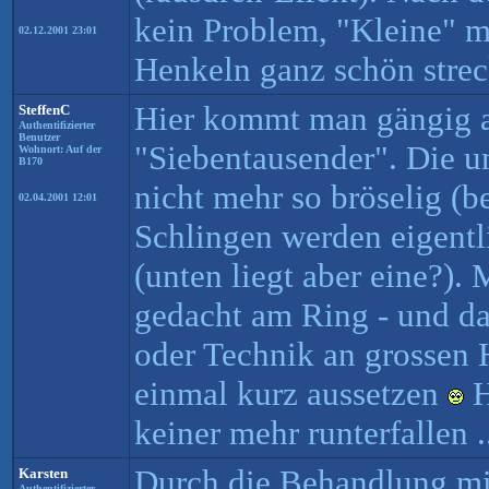
kein Problem, "Kleine" m
02.12.2001 23:01
Henkeln ganz schön strec
Hier kommt man gängig a
SteffenC
Authentifizierter
Benutzer
"Siebentausender". Die un
Wohnort: Auf der
B170
nicht mehr so bröselig (be
02.04.2001 12:01
Schlingen werden eigentli
(unten liegt aber eine?). 
gedacht am Ring - und da
oder Technik an grossen 
einmal kurz aussetzen
H
keiner mehr runterfallen .
Durch die Behandlung mit 
Karsten
Authentifizierter