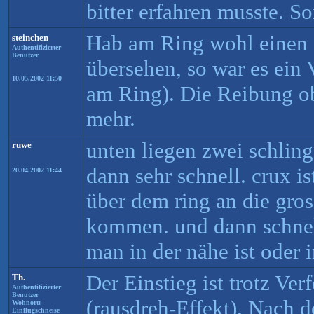
bitter erfahren musste. So
Hab am Ring wohl einen G
steinchen
Authentifizierter
Benutzer
übersehen, so war es ein
10.05.2002 11:50
am Ring). Die Reibung ob
mehr.
unten liegen zwei schlin
ruwe
dann sehr schnell. crux i
20.04.2002 11:44
über dem ring an die gros
kommen. und dann schnel
man in der nähe ist oder 
Der Einstieg ist trotz Ve
Th.
Authentifizierter
Benutzer
(rausdreh-Effekt). Nach d
Wohnort:
Einflugschneise