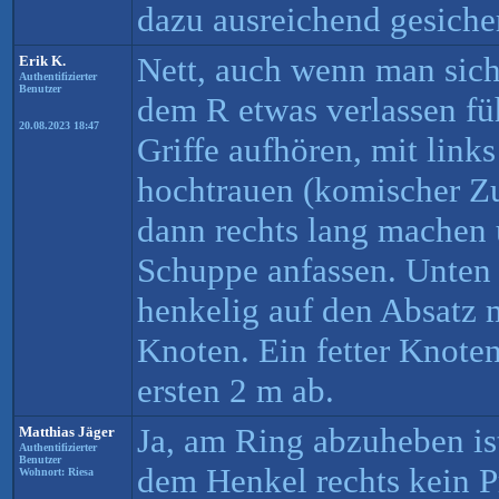
dazu ausreichend gesicher
Nett, auch wenn man sich
Erik K.
Authentifizierter
Benutzer
dem R etwas verlassen fü
20.08.2023 18:47
Griffe aufhören, mit link
hochtrauen (komischer Zu
dann rechts lang machen 
Schuppe anfassen. Unten 
henkelig auf den Absatz
Knoten. Ein fetter Knoten
ersten 2 m ab.
Ja, am Ring abzuheben is
Matthias Jäger
Authentifizierter
Benutzer
dem Henkel rechts kein 
Wohnort: Riesa