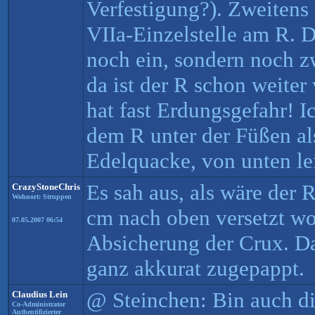
Verfestigung?). Zweitens 
VIIa-Einzelstelle am R. 
noch ein, sondern noch zw
da ist der R schon weiter
hat fast Erdungsgefahr! 
dem R unter der Füßen al
Edelquacke, von unten le
Es sah aus, als wäre der 
CrazyStoneChris
Wohnort: Struppen
cm nach oben versetzt wo
07.05.2007 06:54
Absicherung der Crux. Da
ganz akkurat zugepappt.
@ Steinchen: Bin auch di
Claudius Lein
Co-Administrator
Authentifizierter