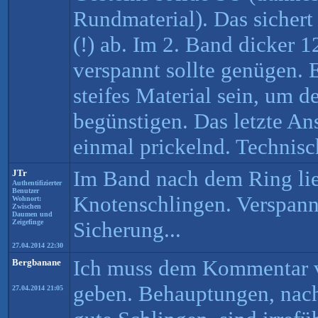
Rundmaterial). Das sichert
(!) ab. Im 2. Band dicker 1
verspannt sollte genügen. E
steifes Material sein, um 
begünstigen. Das letzte An
einmal prickelnd. Technisc
Im Band nach dem Ring li
JTr
Authentifizierter
Benutzer
Knotenschlingen. Verspannt
Wohnort:
Zwischen
Daumen und
Sicherung...
Zeigefinge
27.04.2014 22:30
Ich muss dem Kommentar v
Bergbanane
geben. Behauptungen, nac
27.04.2014 21:05