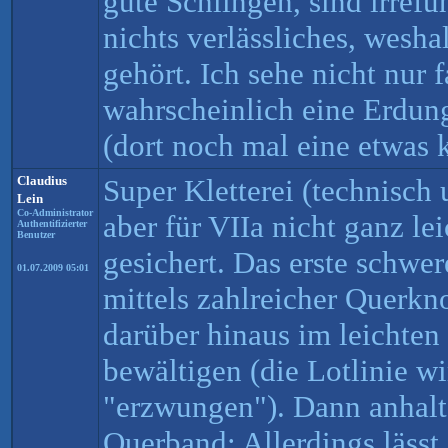
gute Schlingen, sind irrefü
nichts verlässliches, wesha
gehört. Ich sehe nicht nur 
wahrscheinlich eine Erdun
(dort noch mal eine etwas kn
Claudius
Super Kletterei (technisch 
Lein
Co-Administrator
aber für VIIa nicht ganz le
Authentifizierter
Benutzer
gesichert. Das erste schwe
01.07.2009 05:01
mittels zahlreicher Querkn
darüber hinaus im leichte
bewältigen (die Lotlinie w
"erzwungen"). Dann anhalt
Querband: Allerdings lässt 