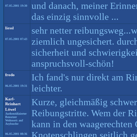
und danach, meiner Erinne
07.05.2001 19:30
das einzig sinnvolle ...
sehr netter reibungsweg...w
liessl
ziemlich ungesichert. durc
07.05.2001 07:43
sicherheit und schwierigke
anspruchsvoll-schön!
Ich fand's nur direkt am R
frodo
leichter.
06.05.2001 19:31
Karl-
Kurze, gleichmäßig schwer
Reinhart
Löwel
Reibungstritte. Wem der Ri
Authentifizierter
Benutzer
Wohnort: auf
kann in den waagerechten
Asylsuche
Knotenschlingen seitlich 
06.05.2001 08:36