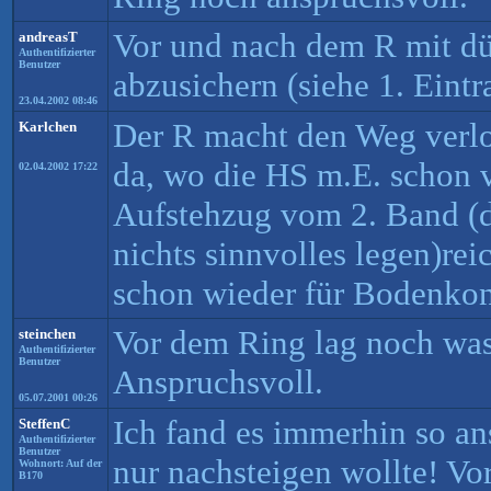
Vor und nach dem R mit d
andreasT
Authentifizierter
Benutzer
abzusichern (siehe 1. Eintr
23.04.2002 08:46
Der R macht den Weg verlo
Karlchen
da, wo die HS m.E. schon v
02.04.2002 17:22
Aufstehzug vom 2. Band (d
nichts sinnvolles legen)rei
schon wieder für Bodenkon
Vor dem Ring lag noch was
steinchen
Authentifizierter
Benutzer
Anspruchsvoll.
05.07.2001 00:26
Ich fand es immerhin so an
SteffenC
Authentifizierter
Benutzer
nur nachsteigen wollte! Vo
Wohnort: Auf der
B170