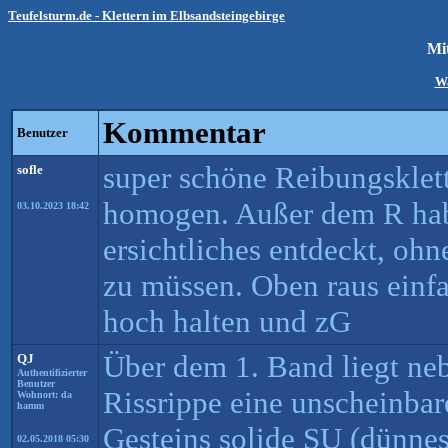
Teufelsturm.de - Klettern im Elbsandsteingebirge
Mi
Wa
Kommentar
Benutzer
super schöne Reibungsklett
sofle
homogen. Außer dem R hab i
03.10.2023 18:42
ersichtliches entdeckt, ohn
zu müssen. Oben raus einf
hoch halten und zG
Über dem 1. Band liegt neb
QJ
Authentifizierter
Benutzer
Rissrippe eine unscheinba
Wohnort: da
hamm
Gesteins solide SU (dünne
02.05.2018 05:30