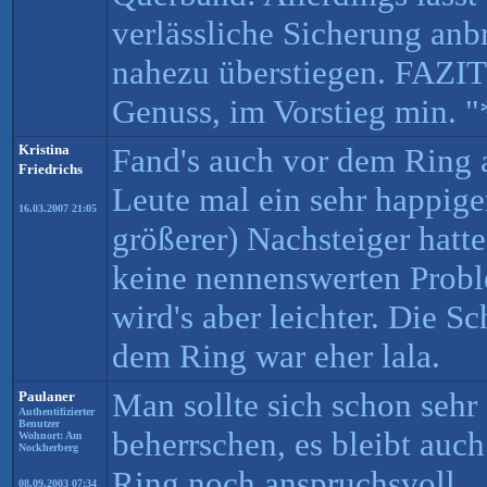
verlässliche Sicherung anb
nahezu überstiegen. FAZIT:
Genuss, im Vorstieg min. "
Kristina
Fand's auch vor dem Ring a
Friedrichs
Leute mal ein sehr happige
16.03.2007 21:05
größerer) Nachsteiger hatte
keine nennenswerten Prob
wird's aber leichter. Die S
dem Ring war eher lala.
Man sollte sich schon sehr
Paulaner
Authentifizierter
Benutzer
beherrschen, es bleibt auc
Wohnort: Am
Nockherberg
Ring noch anspruchsvoll.
08.09.2003 07:34