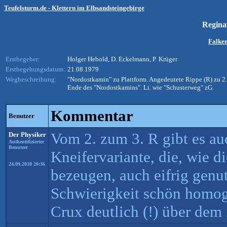
Teufelsturm.de - Klettern im Elbsandsteingebirge
Regin
Falken
Erstbegeher:
Holger Hebold, D. Eckelmann, P. Krüger
Erstbegehungsdatum:
21.08.1979
Wegbeschreibung:
"Nordostkamin" zu Plattform. Angedeutete Rippe (R) zu 2.
Ende des "Nordostkamins". Li. wie "Schusterweg" zG.
Kommentar
Benutzer
Vom 2. zum 3. R gibt es au
Der Physiker
Authentifizierter
Benutzer
Kneifervariante, die, wie d
24.09.2018 20:36
bezeugen, auch eifrig genut
Schwierigkeit schön homoge
Crux deutlich (!) über dem 