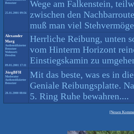
Wege am Falkenstein, teilw
Benutzer
zwischen den Nachbarroute
25.01.2001 09:56
muß man viel Stehvermöge
Alexander
Herrliche Reibung, unten 
Marg
Authentifizierter
vom Hinterm Horizont rei
Benutzer
Wohnort:
Dresden
Einstiegskamin zu umgehe
09.01.2001 17:11
Mit das beste, was es in die
JörgBFH
Moderator
Authentifizierter
Geniale Reibungsplatte. N
Benutzer
5. Ring Ruhe bewahren....
28.11.2000 08:04
[Neuen Kommen