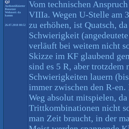
Vom technischen Anspruch 
QJ
Authentifizierter
Benutzer
VIIIa. Wegen U-Stelle am 3
Wohnort: da
hamm
zu erhöhen, ist Quatsch, da
26.07.2018 08:52
Schwierigkeit (angedeutete
verläuft bei weitem nicht s
Skizze im KF glaubend gema
sind es 5 R, aber trotzdem 
Schwierigkeiten lauern (bis
immer zwischen den R-en. 
Weg absolut mitspielen, da 
Trittkombinationen nicht so
man Zeit braucht, in der ma
Meist werden spannende Kl