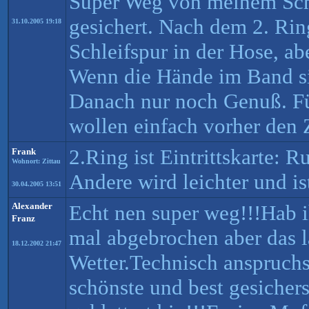
Super Weg von meinem Sch
gesichert. Nach dem 2. Ring
31.10.2005 19:18
Schleifspur in der Hose, a
Wenn die Hände im Band sin
Danach nur noch Genuß. Fü
wollen einfach vorher den Z
2.Ring ist Eintrittskarte: 
Frank
Wohnort: Zittau
Andere wird leichter und i
30.04.2005 13:51
Alexander
Echt nen super weg!!!Hab 
Franz
mal abgebrochen aber das 
18.12.2002 21:47
Wetter.Technisch anspruchs
schönste und best gesichers