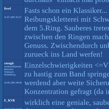
Fasts schon ein Klassiker...
liessl
Reibungskletterei mit Schw
11.07.2002 05:37
dem 5.Ring. Sauberes trete
zwischen den Ringen mach
Genuss. Zwischendurch unb
zurueck ins Land werfen!
Einzelschwierigkeiten <=V
xtough
Authentifizierter
Benutzer
zu hastig zum Band springe
Wohnort:
Heidelberg
werdend aber weite Sicher
26.06.2002 08:40
Konzentration gefragt (da 
wirklich eine geniale, saub
E_KVB