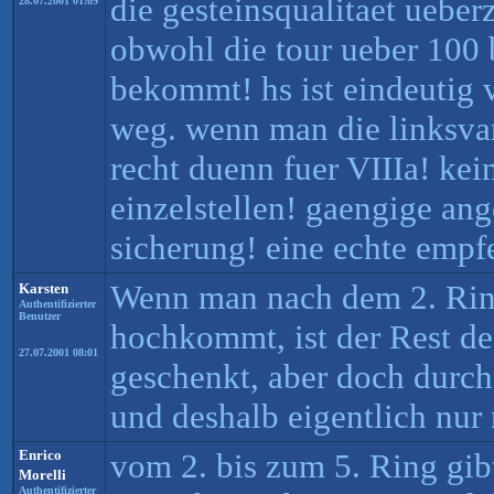
die gesteinsqualitaet ueber
28.07.2001 01:09
obwohl die tour ueber 100
bekommt! hs ist eindeutig v
weg. wenn man die linksvari
recht duenn fuer VIIIa! ke
einzelstellen! gaengige ang
sicherung! eine echte empf
Wenn man nach dem 2. Ring
Karsten
Authentifizierter
Benutzer
hochkommt, ist der Rest d
27.07.2001 08:01
geschenkt, aber doch durch
und deshalb eigentlich nur
Enrico
vom 2. bis zum 5. Ring gib
Morelli
Authentifizierter