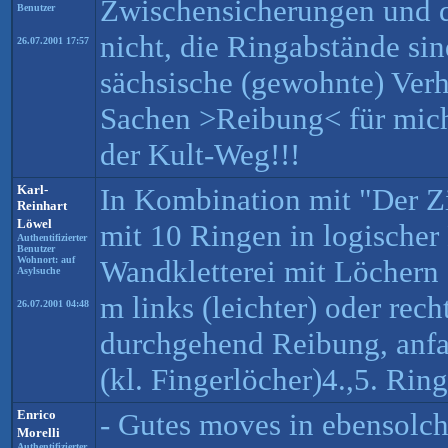
Zwischensicherungen und d
Benutzer
nicht, die Ringabstände sin
26.07.2001 17:57
sächsische (gewohnte) Verhä
Sachen >Reibung< für mich
der Kult-Weg!!!
Karl-
In Kombination mit "Der Zi
Reinhart
Löwel
mit 10 Ringen in logischer 
Authentifizierter
Benutzer
Wohnort: auf
Wandkletterei mit Löchern
Asylsuche
m links (leichter) oder rec
26.07.2001 04:48
durchgehend Reibung, anfa
(kl. Fingerlöcher)4.,5. Rin
Enrico
- Gutes moves in ebensolch
Morelli
Authentifizierter