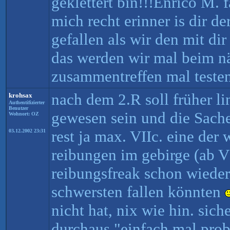
geklettert bin!!!Enrico M. f
mich recht erinner is dir de
gefallen als wir den mit di
das werden wir mal beim n
zusammentreffen mal testen
nach dem 2.R soll früher l
krohsax
Authentifizierter
Benutzer
gewesen sein und die Sache 
Wohnort: OZ
rest ja max. VIIc. eine der
03.12.2002 23:31
reibungen im gebirge (ab V
reibungsfreak schon wiede
schwersten fallen könnten
nicht hat, nix wie hin. si
durchaus "einfach mal prob