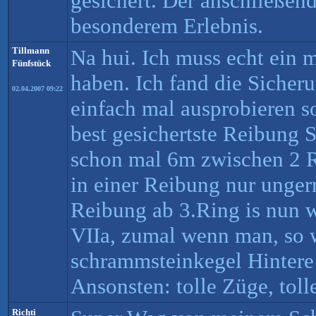
gesichert. Der anschließen
besonderem Erlebnis.
Tillmann
Na hui. Ich muss echt ein 
Fünfstück
haben. Ich fand die Sicher
02.04.2007 09:22
einfach mal ausprobieren so
best gesichertste Reibung 
schon mal 6m zwischen 2 R
in einer Reibung nur unger
Reibung ab 3.Ring is nun w
VIIa, zumal wenn man, so w
schrammsteinkegel Hinter
Ansonsten: tolle Züge, toll
Richti