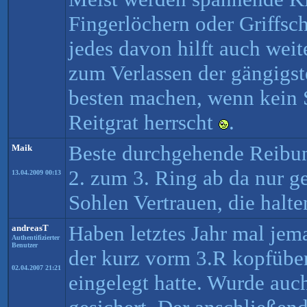
Fingerlöchern oder Griffsch
jedes davon hilft auch weit
zum Verlassen der gängigs
besten machen, wenn kein 
Reitgrat herrscht
.
Beste durchgehende Reibu
Maik
2. zum 3. Ring ab da nur g
13.04.2009 00:13
Sohlen Vertrauen, die halt
Haben letztes Jahr mal jem
andreasT
Authentifizierter
Benutzer
der kurz vorm 3.R kopfübe
02.04.2007 21:21
eingelegt hatte. Wurde auc