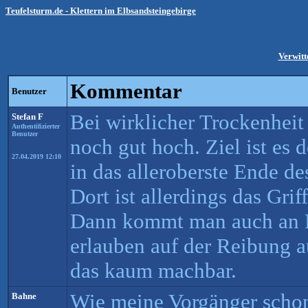
Teufelsturm.de - Klettern im Elbsandsteingebirge
Verwitt
Kommentar
Benutzer
Bei wirklicher Trockenhei
Stefan F
Authentifizierter
Benutzer
noch gut hoch. Ziel ist es 
27.04.2019 12:10
in das alleroberste Ende d
Dort ist allerdings das Grif
Dann kommt man auch an Fi
erlauben auf der Reibung a
das kaum machbar.
Wie meine Vorgänger schon
Bahne