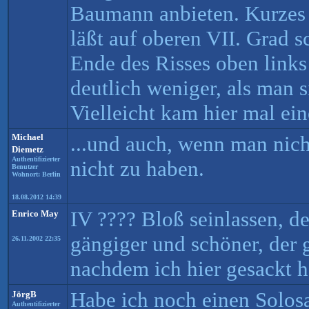
Baumann anbieten. Kurzes 
läßt auf oberen VII. Grad 
Ende des Risses oben links 
deutlich weniger, als man s
Vielleicht kam hier mal ei
Michael
...und auch, wenn man nicht
Diemetz
Authentifizierter
nicht zu haben.
Benutzer
Wohnort: Berlin
18.08.2012 14:39
IV ???? Bloß seinlassen, de
Enrico May
gängiger und schöner, der 
26.11.2002 22:35
nachdem ich hier gesackt h
Habe ich noch einen Solosa
JörgB
Authentifizierter