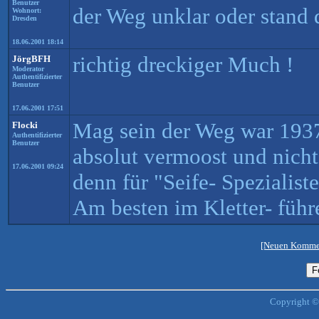
Benutzer
der Weg unklar oder stand 
Wohnort:
Dresden
18.06.2001 18:14
richtig dreckiger Much !
JörgBFH
Moderator
Authentifizierter
Benutzer
17.06.2001 17:51
Mag sein der Weg war 1937 k
Flocki
Authentifizierter
Benutzer
absolut vermoost und nicht
17.06.2001 09:24
denn für "Seife- Spezialist
Am besten im Kletter- führe
[Neuen Kommen
Copyright ©