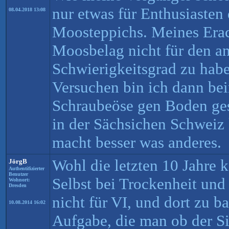
nur etwas für Enthusiasten
08.04.2018 13:08
Moosteppichs. Meines Era
Moosbelag nicht für den 
Schwierigkeitsgrad zu hab
Versuchen bin ich dann bei
Schraubeöse gen Boden ges
in der Sächsichen Schweiz 
macht besser was anderes.
Wohl die letzten 10 Jahre
JörgB
Authentifizierter
Benutzer
Selbst bei Trockenheit und
Wohnort:
Dresden
nicht für VI, und dort zu b
10.08.2014 16:02
Aufgabe, die man ob der S