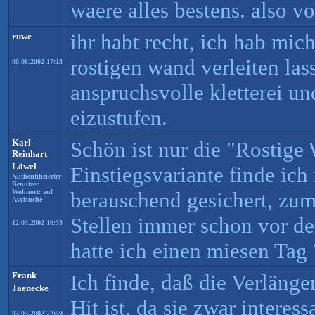
waere alles bestens. also vo
ihr habt recht, ich hab mic
ruwe
rostigen wand verleiten lass
08.08.2002 17:13
anspruchsvolle kletterei un
eizustufen.
Karl-
Schön ist nur die "Rostige
Reinhart
Löwel
Einstiegsvariante finde ich
Authentifizierter
Benutzer
Wohnort: auf
berauschend gesichert, zum
Asylsuche
Stellen immer schon vor de
12.03.2002 16:33
hatte ich einen miesen Tag 
Frank
Ich finde, daß die Verlänge
Jaenecke
Hit ist, da sie zwar interes
03.03.2002 22:59