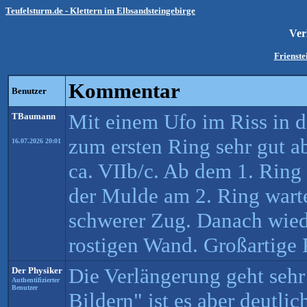
Teufelsturm.de - Klettern im Elbsandsteingebirge
Ver
Frienste
Kommentar
Benutzer
Mit einem Ufo im Riss in d
TBaumann
zum ersten Ring sehr gut ab
16.07.2026 20:01
ca. VIIb/c. Ab dem 1. Ring 
der Mulde am 2. Ring warte
schwerer Zug. Danach wiede
rostigen Wand. Großartige K
Die Verlängerung geht sehr
Der Physiker
Authentifizierter
Benutzer
Bildern" ist es aber deutlic