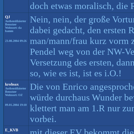
doch etwas moralisch, die 
Nein, nein, der große Vortu
QJ
Authentifizierter
Benutzer
dabei gedacht, den ersten R
Wohnort: da
hamm
man/mann/frau kurz vorm z
23.08.2004 09:26
Pendel weg von der NW-Ve
Versetzung des ersten, dan
so, wie es ist, ist es i.O.!
Die von Enrico angesproch
krohsax
Authentifizierter
Benutzer
würde durchaus Wunder be
Wohnort: OZ
klettert man am 1.R nur zu
09.01.2004 19:10
vorbei.
mit dieser EV bekommt die
E_KVB