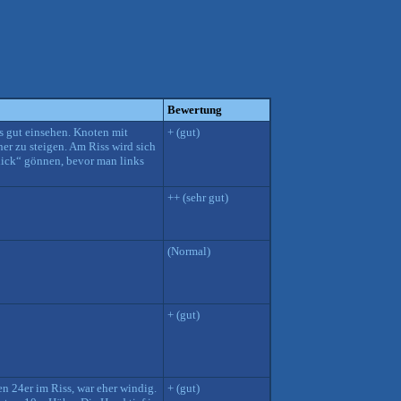
Bewertung
ss gut einsehen. Knoten mit
+ (gut)
er zu steigen. Am Riss wird sich
blick“ gönnen, bevor man links
++ (sehr gut)
(Normal)
+ (gut)
n 24er im Riss, war eher windig.
+ (gut)