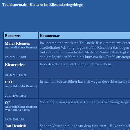
Teufelsturm.de - Klettern im Elbsandsteingebirge
Benutzer
Kommentar
Im unteren und mittleren Teil steile Risskletterei mit ei
Maier Klemens
zweifelhafter Wirkung liegen tief im Riss, aber das Legen
Authentifizierter Benutzer
linksgängig hochgearbeitet. Ab der 2. Nase/Platten legt 
den großgriffigen Kamin bis kurz vor den Gipfel aussteig
02.09.2019 10:19
In Zeiten der Ufo's jetzt sehr gut ab zu sichern.
Klettererbse
08.06.2015 09:59
In meinem Kletterführer hat sich wegen der schlechten Si
Ulf G
Authentifizierter Benutzer
21.01.2009 12:42
Vor der Schwierigkeit (etwa 1m unter der Wölbung) liegen
QJ
Authentifizierter Benutzer
Wohnort: da hamm
29.09.2008 10:11
Jan-Hendrik
Schöne Verschneidung! Auf dem Weg zum 1.R, konnte ich eb