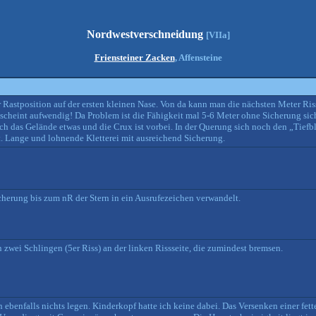
Nordwestverschneidung
[VIIa]
Friensteiner Zacken
, Affensteine
ner Rastposition auf der ersten kleinen Nase. Von da kann man die nächsten Meter Ri
 scheint aufwendig! Da Problem ist die Fähigkeit mal 5-6 Meter ohne Sicherung sich
sich das Gelände etwas und die Crux ist vorbei. In der Querung sich noch den „Tief
t. Lange und lohnende Kletterei mit ausreichend Sicherung.
cherung bis zum nR der Stern in ein Ausrufezeichen verwandelt.
 zwei Schlingen (5er Riss) an der linken Rissseite, die zumindest bremsen.
enfalls nichts legen. Kinderkopf hatte ich keine dabei. Das Versenken einer fette