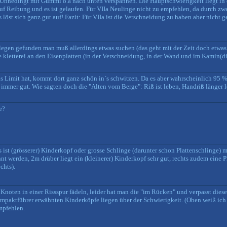
 Unnedingt mit Gummi o.ä nach unten verspannen. Die Hauptschwierigkeit liegt in
auf Reibung und es ist gelaufen. Für VIIa Neulinge nicht zu empfehlen, da durch zwe
st sich ganz gut auf! Fazit: Für VIIa ist die Verschneidung zu haben aber nicht g
gen gefunden man muß allerdings etwas suchen (das geht mit der Zeit doch etwas i
e kletterei an den Eisenplatten (in der Verschneidung, in der Wand und im Kamin(d
ls Limit hat, kommt dort ganz schön in´s schwitzen. Da es aber wahrscheinlich 95 %
immer gut. Wie sagten doch die "Alten vom Berge": Riß ist leben, Handriß länger l
e?
s ist (grösserer) Kinderkopf oder grosse Schlinge (darunter schon Plattenschlinge)
nt werden, 2m drüber liegt ein (kleinerer) Kinderkopf sehr gut, rechts zudem eine Pl
chts).
noten in einer Rissspur fädeln, leider hat man die "im Rücken" und verpasst diese 
ompaktführer erwähnten Kinderköpfe liegen über der Schwierigkeit. (Oben weiß ich 
mpfehlen.