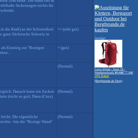
 etwa 10m Höhe: Die Hand tief in
ifelhafte Sicherungen nichts für
eschenkt.
n die Kraft) an der Schwierikeit
++ (sehr gut)
ie ganz Sächsische Schweiz in
Anzeige:
 als Einstieg zur "Rostigen
+ (gut)
eben...
(Normal)
Lowe Alpine - Aeon 18 -
Wanderrucksack
97.43€
77.94€
20% Rabatt
(Bergfreunde.de Shop)
 möglich. Danach kann ein Zacken
(Normal)
atte (nicht so gut). Dann (Crux)
leicht. Die eigentliche
(Normal)
nichts - bin die "Rostige Wand"