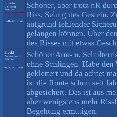
Schöner, aber trotz nR dur
Flaschi
Gelöschter
Benutzer
Riss. Sehr gutes Gestein.
Benutzer gesperrt
aufgrund fehlender Sicher
15.11.2010 21:46
gelangen können. Über dem
des Risses mit etwas Gesch
Schöner Arm- u. Schulterr
Flocki
Authentifizierter
Benutzer
ohne Schlingen. Habe den 
01.09.2001 16:36
geklettert und da achtet ma
ist die Route schon seit J
abgesichert. Das ist aus me
aber wenigstens mehr Rissf
Begehung ermutigen.