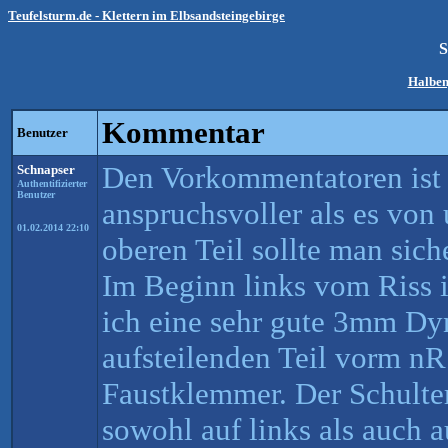
Teufelsturm.de - Klettern im Elbsandsteingebirge
S
Halben
Kommentar
Benutzer
Den Vorkommentatoren ist
Schnapser
Authentifizierter
Benutzer
anspruchsvoller als es von
01.02.2014 22:10
oberen Teil sollte man sich
Im Beginn links vom Riss i
ich eine sehr gute 3mm Dy
aufsteilenden Teil vorm nR
Faustklemmer. Der Schulter
sowohl auf links als auch a