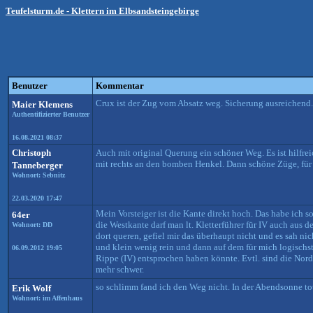
Teufelsturm.de - Klettern im Elbsandsteingebirge
Benutzer
Kommentar
Crux ist der Zug vom Absatz weg. Sicherung ausreichend.
Maier Klemens
Authentifizierter Benutzer
16.08.2021 08:37
Christoph
Auch mit original Querung ein schöner Weg. Es ist hilfr
mit rechts an den bomben Henkel. Dann schöne Züge, für V 
Tanneberger
Wohnort: Sebnitz
22.03.2020 17:47
Mein Vorsteiger ist die Kante direkt hoch. Das habe ich s
64er
die Westkante darf man lt. Kletterführer für IV auch au
Wohnort: DD
dort queren, gefiel mir das überhaupt nicht und es sah nic
und klein wenig rein und dann auf dem für mich logischst
06.09.2012 19:05
Rippe (IV) entsprochen haben könnte. Evtl. sind die Nord
mehr schwer.
so schlimm fand ich den Weg nicht. In der Abendsonne to
Erik Wolf
Wohnort: im Affenhaus