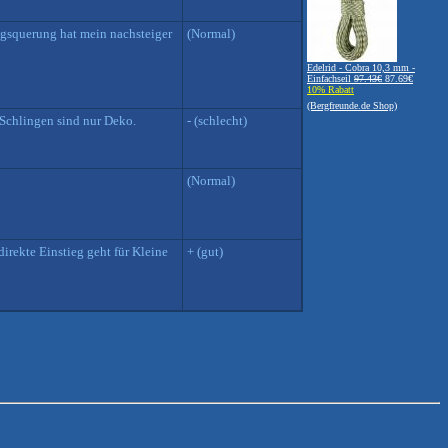
iegsquerung hat mein nachsteiger
(Normal)
Edelrid - Cobra 10,3 mm -
Einfachseil
97.43€
87.69€
10% Rabatt
(Bergfreunde.de Shop)
 Schlingen sind nur Deko.
- (schlecht)
(Normal)
irekte Einstieg geht für Kleine
+ (gut)