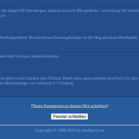
st die doppel-SU überstiegen. danach nur noch IIIer gelände. viel seilzug! die einst
hoch
n Blockierproblem. Bis auf diesen Einstiegsboulder ist der Weg absoluter Bruchmüll,
, man muß hier ganz stramm klettern...
nd gibt es zwei Zacken zum Sichern. Damit dann ganz passabel gesichert z.G. (der d
ine Mindestlänge von vielleicht 1.75 haben)
[Neuen Kommentar zu diesem Weg schreiben]
Copyright © 1999-2025 by Andreas Lein