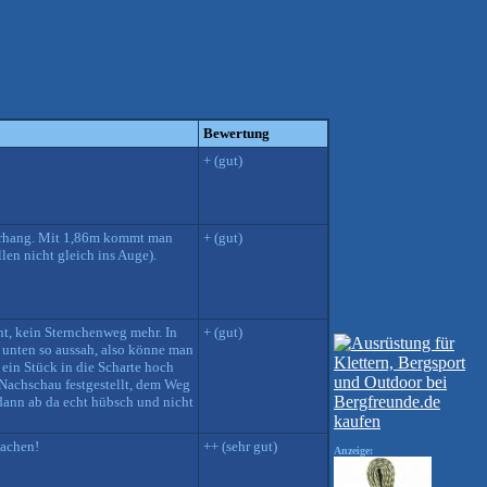
Bewertung
+ (gut)
Überhang. Mit 1,86m kommt man
+ (gut)
len nicht gleich ins Auge).
cht, kein Sternchenweg mehr. In
+ (gut)
 unten so aussah, also könne man
 ein Stück in die Scharte hoch
 Nachschau festgestellt, dem Weg
 dann ab da echt hübsch und nicht
machen!
++ (sehr gut)
Anzeige: