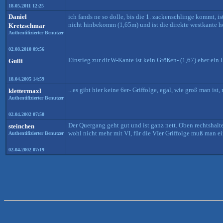
18.05.2011 12:25
Daniel
ich fands ne so dolle, bis die 1. zackenschlinge kommt, i
nicht hinbekomm (1,65m) und ist die direkte westkante 
Kretzschmar
Authentifizierter Benutzer
02.08.2010 09:56
Einstieg zur dir.W-Kante ist kein Größen- (1,67) eher ei
Gulli
18.04.2005 14:59
...es gibt hier keine 6er- Griffolge, egal, wie groß man ist
klettermaxl
Authentifizierter Benutzer
02.04.2002 07:50
Der Quergang geht gut und ist ganz nett. Oben rechtshalte
steinchen
wohl nicht mehr mit VI, für die VIer Griffolge muß man e
Authentifizierter Benutzer
02.04.2002 07:19