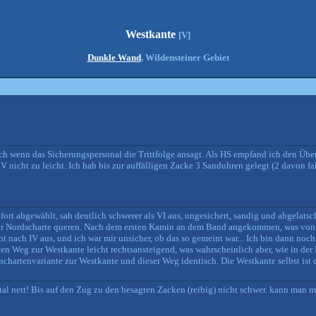
Westkante
[V]
Dunkle Wand
, Wildensteiner Gebiet
eich wenn das Sicherungspersonal die Trittfolge ansagt. Als HS empfand ich den 
nicht zu leicht. Ich hab bis zur auffälligen Zacke 3 Sanduhren gelegt (2 davon fal
ofort abgewählt, sah deutlich schwerer als VI aus, ungesichert, sandig und abgelats
s der Nordscharte queren. Nach dem ersten Kamin an dem Band angekommen, was von
ht nach IV aus, und ich war mir unsicher, ob das so gemeint war... Ich bin dann noch
en Weg zur Westkante leicht rechtsansteigend, was wahrscheinlich aber, wie in der
schartenvariante zur Westkante und dieser Weg identisch. Die Westkante selbst ist
tal nett! Bis auf den Zug zu den besagten Zacken (reibig) nicht schwer. kann man 