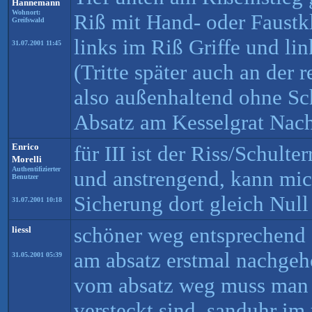
Hannemann
Wohnort:
Riß mit Hand- oder Faus
Greifswald
links im Riß Griffe und li
31.07.2001 11:45
(Tritte später auch an der 
also außenhaltend ohne Sc
Absatz am Kesselgrat Nac
Enrico
für III ist der Riss/Schulte
Morelli
Authentifizierter
und anstrengend, kann mich
Benutzer
Sicherung dort gleich Null
31.07.2001 10:18
schöner weg entsprechend 
liessl
am absatz erstmal nachgeho
31.05.2001 05:39
vom absatz weg muss man s
versteckt sind. sanduhr im u