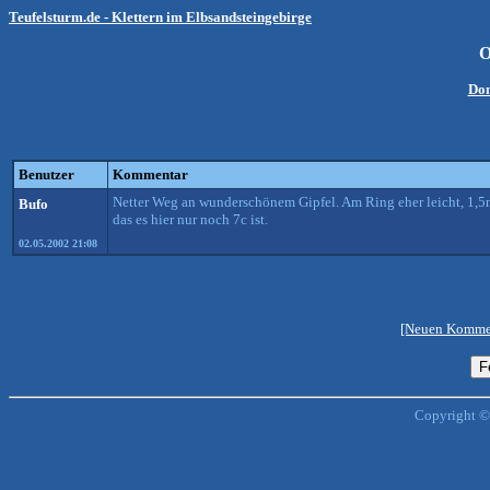
Teufelsturm.de - Klettern im Elbsandsteingebirge
O
Do
Benutzer
Kommentar
Netter Weg an wunderschönem Gipfel. Am Ring eher leicht, 1,5m
Bufo
das es hier nur noch 7c ist.
02.05.2002 21:08
[Neuen Kommen
Copyright ©