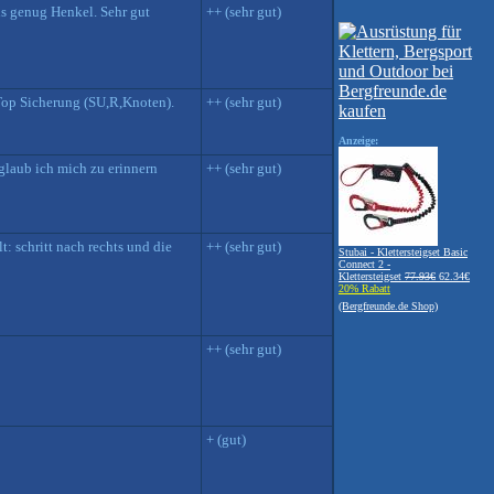
ls genug Henkel. Sehr gut
++ (sehr gut)
 Top Sicherung (SU,R,Knoten).
++ (sehr gut)
Anzeige:
glaub ich mich zu erinnern
++ (sehr gut)
: schritt nach rechts und die
++ (sehr gut)
Stubai - Klettersteigset Basic
Connect 2 -
Klettersteigset
77.93€
62.34€
20% Rabatt
(Bergfreunde.de Shop)
++ (sehr gut)
+ (gut)