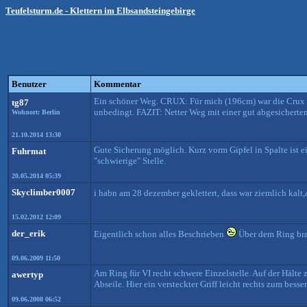
Teufelsturm.de - Klettern im Elbsandsteingebirge
Benutzer
Kommentar
Ein schöner Weg. CRUX: Für mich (196cm) war die Crux am
tg87
unbedingt. FAZIT: Netter Weg mit einer gut abgesicherten
Wohnort: Berlin
21.10.2014 13:30
Gute Sicherung möglich. Kurz vorm Gipfel in Spalte ist e
Fuhrmat
"schwierige" Stelle.
20.05.2014 05:39
Skyclimber0007
i habn am 28 dezember geklettert, dass war ziemlich kal
15.02.2012 12:09
der_erik
Eigentlich schon alles Beschrieben
Über dem Ring brau
09.06.2009 11:50
Am Ring für VI recht schwere Einzelstelle. Auf der Hälte 
awertyp
Abseile. Hier ein versteckter Griff leicht rechts zum be
09.06.2008 06:52