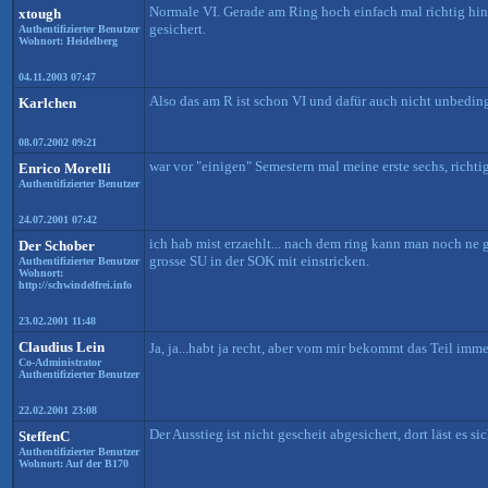
Normale VI. Gerade am Ring hoch einfach mal richtig hin
xtough
gesichert.
Authentifizierter Benutzer
Wohnort: Heidelberg
04.11.2003 07:47
Also das am R ist schon VI und dafür auch nicht unbeding
Karlchen
08.07.2002 09:21
war vor "einigen" Semestern mal meine erste sechs, richt
Enrico Morelli
Authentifizierter Benutzer
24.07.2001 07:42
ich hab mist erzaehlt... nach dem ring kann man noch ne 
Der Schober
grosse SU in der SOK mit einstricken.
Authentifizierter Benutzer
Wohnort:
http://schwindelfrei.info
23.02.2001 11:48
Claudius Lein
Ja, ja...habt ja recht, aber vom mir bekommt das Teil imm
Co-Administrator
Authentifizierter Benutzer
22.02.2001 23:08
Der Ausstieg ist nicht gescheit abgesichert, dort läst es
SteffenC
Authentifizierter Benutzer
Wohnort: Auf der B170