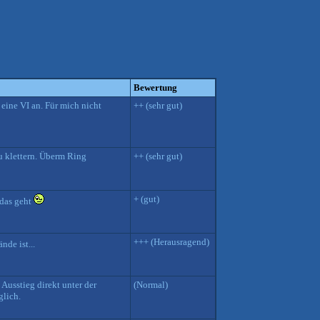
Bewertung
eine VI an. Für mich nicht
++ (sehr gut)
u klettern. Überm Ring
++ (sehr gut)
+ (gut)
 das geht
+++ (Herausragend)
de ist...
 Ausstieg direkt unter der
(Normal)
glich.