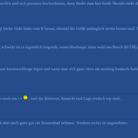
stellen und sich getrauen hochzufassen, dann findet man fuer beide Haende mehr a
t leicht. Geht links vom R besser, obwohl die Griffe anfänglich rechts besser sind.
ig schwehr ist es eigentlich nirgends, wenn überhaupt, dann wohl am Bauch (kl.ÜH) 
gute knotenschlinge legen und wenn man sich ganz oben am ausstieg komisch fuehlt
er noch ein ++
, weil die Kletterei, Aussicht und Lage einfach top sind...
 sich aber auch ganz gut ein Sonnenbad nehmen. Tendenz rechts ist angenehmer.