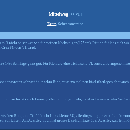
Mittelweg
[** VI ]
Tante
, Schrammsteine
 R nicht so schwer wie für meinen Nachsteiger (175cm). Für ihn fühlt es sich wie 
 Crux für den VI. Grad.
ine 14er Schlinge ganz gut. Für Kleinere eine sächsische VI, sonst ehre angenehm z
t,aber ansonsten sehr schön. nachm Ring muss ma mal nen bissl überlegen aber auch
cht man bis zG auch keine großen Schlingen mehr, da alles bereits wieder 5er Gelän
zwischen Ring und Gipfel leicht links kleine SU, allerdings eingerissen! Leicht zum
sseren aufrichten. Am Ausstieg nochmal grosse Bandschlinge über Ausstiegszapfen mö