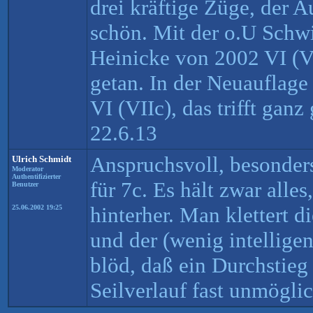
drei kräftige Züge, der A
schön. Mit der o.U Schw
Heinicke von 2002 VI (VII
getan. In der Neuauflage
VI (VIIc), das trifft gan
22.6.13
Anspruchsvoll, besonder
Ulrich Schmidt
Moderator
Authentifizierter
für 7c. Es hält zwar alle
Benutzer
hinterher. Man klettert d
25.06.2002 19:25
und der (wenig intelligen
blöd, daß ein Durchstie
Seilverlauf fast unmöglic