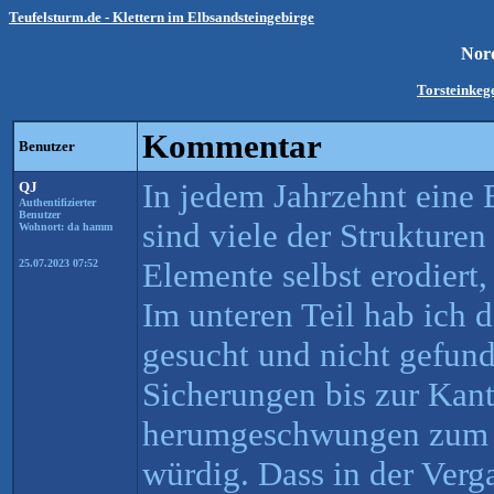
Teufelsturm.de - Klettern im Elbsandsteingebirge
Nor
Torsteinkege
Kommentar
Benutzer
In jedem Jahrzehnt eine
QJ
Authentifizierter
Benutzer
sind viele der Strukturen
Wohnort: da hamm
Elemente selbst erodiert,
25.07.2023 07:52
Im unteren Teil hab ich d
gesucht und nicht gefund
Sicherungen bis zur Kan
herumgeschwungen zum R
würdig. Dass in der Ver