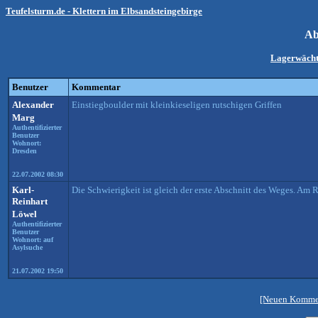
Teufelsturm.de - Klettern im Elbsandsteingebirge
Ab
Lagerwächt
Benutzer
Kommentar
Alexander
Einstiegboulder mit kleinkieseligen rutschigen Griffen
Marg
Authentifizierter
Benutzer
Wohnort:
Dresden
22.07.2002 08:30
Karl-
Die Schwierigkeit ist gleich der erste Abschnitt des Weges. Am R
Reinhart
Löwel
Authentifizierter
Benutzer
Wohnort: auf
Asylsuche
21.07.2002 19:50
[Neuen Kommen