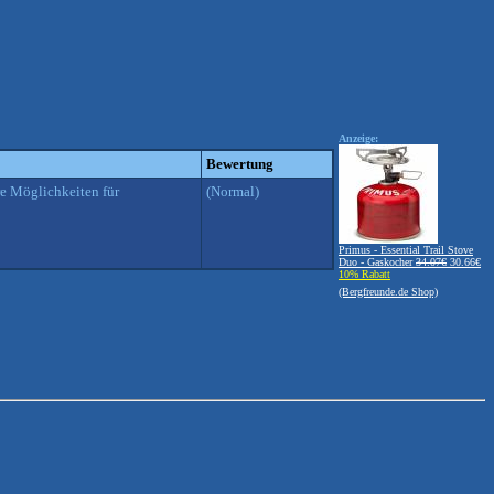
Anzeige:
Bewertung
re Möglichkeiten für
(Normal)
Primus - Essential Trail Stove
Duo - Gaskocher
34.07€
30.66€
10% Rabatt
(Bergfreunde.de Shop)