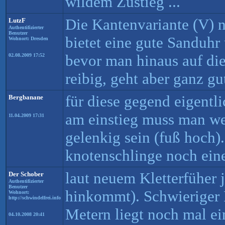
wildem Zustieg ...
Die Kantenvariante (V) n
LutzF
Authentifizierter
Benutzer
bietet eine gute Sanduhr
Wohnort: Dresden
bevor man hinaus auf di
02.08.2009 17:52
reibig, geht aber ganz gu
für diese gegend eigentli
Bergbanane
am einstieg muss man we
11.04.2009 17:31
gelenkig sein (fuß hoch).
knotenschlinge noch eine
laut neuem Kletterfüher 
Der Schober
Authentifizierter
Benutzer
hinkommt). Schwieriger E
Wohnort:
http://schwindelfrei.info
Metern liegt noch mal e
04.10.2008 20:41