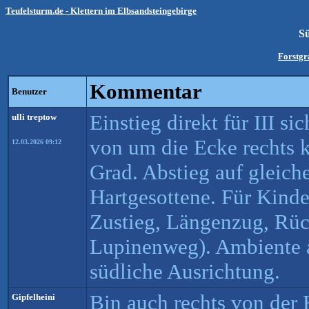
Teufelsturm.de - Klettern im Elbsandsteingebirge
S
Forstg
Kommentar
Benutzer
Einstieg direkt für III si
ulli treptow
von um die Ecke rechts 
12.03.2026 09:12
Grad. Abstieg auf gleich
Hartgesottene. Für Kinde
Zustieg, Längenzug, Rü
Lupinenweg). Ambiente 
südliche Ausrichtung.
Bin auch rechts von der 
Gipfelheini