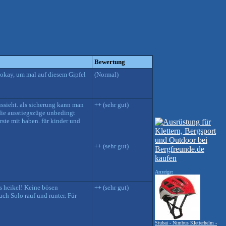
Bewertung
 okay, um mal auf diesem Gipfel
(Normal)
aussieht. als sicherung kann man
++ (sehr gut)
 die ausstiegszüge unbedingt
rste mit haben. für kinder und
++ (sehr gut)
Anzeige:
´s heikel! Keine bösen
++ (sehr gut)
ch Solo rauf und runter. Für
Stubai - Nimbus Kletterhelm -