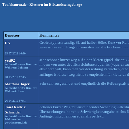
Teufelsturm.de - Klettern im Elbsandsteingebirge
Benutzer
Kommentar
Gebietstypisch sandig. SU auf halber Höhe. Kurz vor Reib
F.S.
gewesen zu sein. Ringsum müssten mal die trockenen um
25.07.2022 10:30
sehr schöner, kurzer weg auf einen kleien gipfel. die crux
yeti92
in dem von unter deutlich sichtbaren querriss (=queren z
Authentifizierter Benutzer
Wohnort: Lohmen
absichern will, kann man vor der reibung versuchen, eine 
anfänger ist dieser weg nicht zu empfehlen. für kletterer, 
08.05.2012 17:45
Sehr sehr ausgesandet und empfindlich die Reibungstritt
Matthias Jäger
Authentifizierter Benutzer
Wohnort: Riesa
26.04.2010 07:41
Jan-Hendrik
Schöner kurzer Weg mit ausreichender Sicherung. Allerdin
Überraschungen, korrekte Schwierigkeitsangabe, nichts für
Schneider
Anfänger mitzunehmen ebenfalls perfekt.
Authentifizierter Benutzer
Wohnort: kc-
geruchsneutral.de