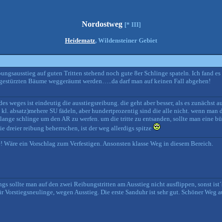
Nordostweg
[* III]
Heidematz
, Wildensteiner Gebiet
ungsausstieg auf guten Tritten stehend noch gute 8er Schlinge spateln. Ich fand es
gestürzten Bäume weggeräumt werden…..da darf man auf keinen Fall abgehen!
 des weges ist eindeutig die ausstiegsreibung. die geht aber besser, als es zunächst 
u kl. absatz)mehere SU fädeln, aber hundertprozentig sind die alle nicht. wenn man
lange schlinge um den AR zu werfen. um die tritte zu entsanden, sollte man eine bü
die dreier reibung beherrschen, ist der weg allerdigs spitze
e! Wäre ein Vorschlag zum Verfestigen. Ansonsten klasse Weg in diesem Bereich.
gs sollte man auf den zwei Reibungstritten am Ausstieg nicht ausflippen, sonst ist
 Vorstiegsneulinge, wegen Ausstieg. Die erste Sanduhr ist sehr gut. Schöner Weg au