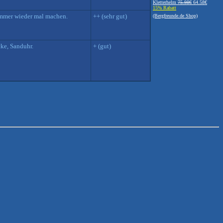
Kletterhelm
75.98€
64.58€
15% Rabatt
 immer wieder mal machen.
++ (sehr gut)
(Bergfreunde.de Shop)
cke, Sanduhr.
+ (gut)