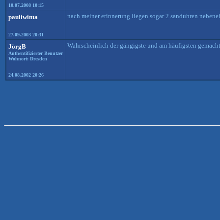
10.07.2008 10:15
nach meiner erinnerung liegen sogar 2 sanduhren nebenei
pauliwinta
27.09.2003 20:31
Wahrscheinlich der gängigste und am häufigsten gemachte 
JörgB
Authentifizierter Benutzer
Wohnort: Dresden
24.08.2002 20:26