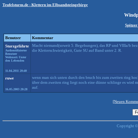
Teufelsturm.de - Klettern im Elbsandsteingebirge
Wind
Spitze
Benutzer
Kommentar
Macht niemand(soweit 5. Begehungen), das RP und VIIIa/b bezi
Sturzgefährte
die Kletterschwierigkeit, Gute SU auf Band unter 2. R.
Authentifizierter
Benutzer
Wohnort: Unter
den Lebenden
11.04.2011 20:40
wenn man sich unten durch den bruch bis zum zweiten ring hoc
ruwe
über dem zweiten ring liegt noch eine dünne schlinge es wird ma
auf.
16.05.2003 20:28
[Neuen Kommen
Copyright ©