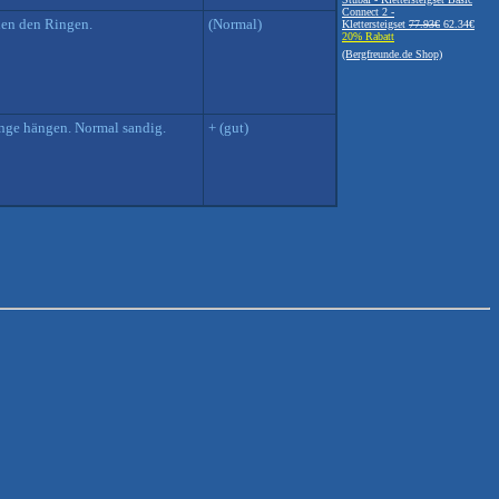
Connect 2 -
chen den Ringen.
(Normal)
Klettersteigset
77.93€
62.34€
20% Rabatt
(Bergfreunde.de Shop)
änge hängen. Normal sandig.
+ (gut)