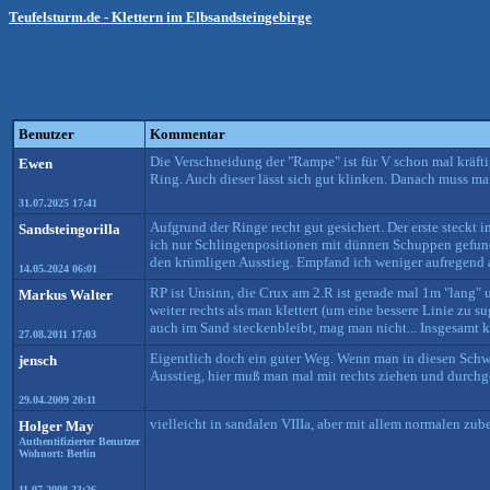
Teufelsturm.de - Klettern im Elbsandsteingebirge
Benutzer
Kommentar
Die Verschneidung der "Rampe" ist für V schon mal kräfti
Ewen
Ring. Auch dieser lässt sich gut klinken. Danach muss ma
31.07.2025 17:41
Aufgrund der Ringe recht gut gesichert. Der erste steckt 
Sandsteingorilla
ich nur Schlingenpositionen mit dünnen Schuppen gefunde
den krümligen Ausstieg. Empfand ich weniger aufregend al
14.05.2024 06:01
RP ist Unsinn, die Crux am 2.R ist gerade mal 1m "lang" 
Markus Walter
weiter rechts als man klettert (um eine bessere Linie zu 
auch im Sand steckenbleibt, mag man nicht... Insgesamt k
27.08.2011 17:03
Eigentlich doch ein guter Weg. Wenn man in diesen Schwie
jensch
Ausstieg, hier muß man mal mit rechts ziehen und durchgeh
29.04.2009 20:11
vielleicht in sandalen VIIIa, aber mit allem normalen zubeh
Holger May
Authentifizierter Benutzer
Wohnort: Berlin
11.07.2008 23:26