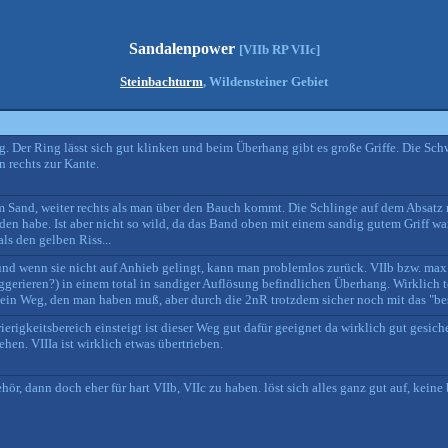
Sandalenpower
[VIIb RP VIIc]
Steinbachturm
, Wildensteiner Gebiet
g. Der Ring lässt sich gut klinken und beim Überhang gibt es große Griffe. Die Sch
n rechts zur Kante.
im Sand, weiter rechts als man über den Bauch kommt. Die Schlinge auf dem Absatz m
n habe. Ist aber nicht so wild, da das Band oben mit einem sandig gutem Griff wa
s den gelben Riss...
und wenn sie nicht auf Anhieb gelingt, kann man problemlos zurück. VIIb bzw. max.
suggerieren?) in einem total in sandiger Auflösung befindlichen Überhang. Wirklich t
ein Weg, den man haben muß, aber durch die 2nR trotzdem sicher noch mit das "bes
rigkeitsbereich einsteigt ist dieser Weg gut dafür geeignet da wirklich gut gesich
en. VIIIa ist wirklich etwas übertrieben.
ör, dann doch eher für hart VIIb, VIIc zu haben. löst sich alles ganz gut auf, keine b