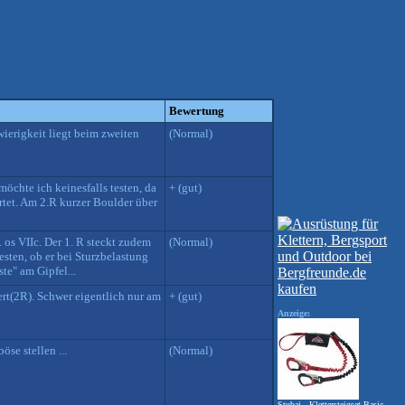
Bewertung
wierigkeit liegt beim zweiten
(Normal)
öchte ich keinesfalls testen, da
+ (gut)
rtet. Am 2.R kurzer Boulder über
 os VIIc. Der 1. R steckt zudem
(Normal)
esten, ob er bei Sturzbelastung
te" am Gipfel...
ert(2R). Schwer eigentlich nur am
+ (gut)
Anzeige:
öse stellen ...
(Normal)
Stubai - Klettersteigset Basic