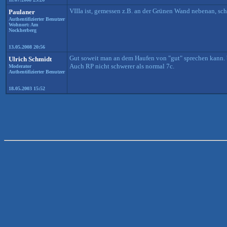
VIIIa ist, gemessen z.B. an der Grünen Wand nebenan, schw
Paulaner
Authentifizierter Benutzer
Wohnort: Am
Nockherberg
13.05.2008 20:56
Gut soweit man an dem Haufen von "gut" sprechen kann. b
Ulrich Schmidt
Auch RP nicht schwerer als normal 7c.
Moderator
Authentifizierter Benutzer
18.05.2003 15:52