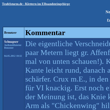
Teufelsturm.de - Klettern im Elbsandsteingebirge
Ne
Fr
Kommentar
Benutzer
Die eigentliche Verschneidu
Schnapser
Authentifizierter
Benutzer
paar Metern liegt gr. Affenf
04.05.2012 10:32
mal von unten schauen!). 
Kante leicht rund, danach 
schärfer. Crux m.E., in d
für VI knackig. Erst noch 
der Meinung ist, das Knie 
Arm als "Chickenwing" hilf