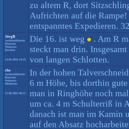
zu altem R, dort Sitzschlin
Aufrichten auf die Rampe! 
entspanntes Expedieren. 32
Die 16. ist weg
. Am R ma
JörgB
Authentifizierter
Benutzer
steckt man drin. Insgesamt
Wohnort:
Dresden
von langen Schlotten.
13.06.2004 19:59
In der hohen Talverschneid
cbo
Authentifizierter
Benutzer
6 m Höhe, bis dorthin gut
Wohnort:
Mittelerde
man in Ringhöhe noch mal 
25.08.2003 08:25
um ca. 4 m Schulterriß in 
danach ist man im Kamin u
auf den Absatz hocharbeite