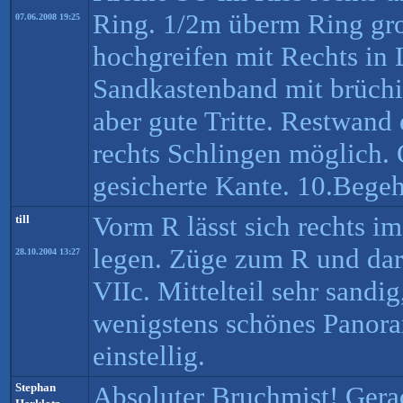
Ring. 1/2m überm Ring gro
07.06.2008 19:25
hochgreifen mit Rechts in 
Sandkastenband mit brüchi
aber gute Tritte. Restwand
rechts Schlingen möglich.
gesicherte Kante. 10.Bege
Vorm R lässt sich rechts 
till
legen. Züge zum R und dara
28.10.2004 13:27
VIIc. Mittelteil sehr sandig
wenigstens schönes Panor
einstellig.
Stephan
Absoluter Bruchmist! Ger