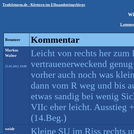
Teufelsturm.de - Klettern im Elbsandsteingebirge
Wi
Lammsc
Kommentar
Benutzer
Markus
Leicht von rechts her zum 
Walter
vertrauenerweckend genug
25.03.2012 19:00
vorher auch noch was klein
dann vom R weg und bis au
etwas sandig bei wenig Sich
VIIc eher leicht. Ausstieg
(14.Beg.)
Kleine SU im Riss rechts u
weide