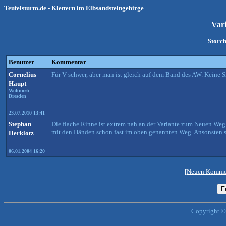
Teufelsturm.de - Klettern im Elbsandsteingebirge
Var
Storch
Benutzer
Kommentar
Cornelius
Für V schwer, aber man ist gleich auf dem Band des AW. Keine 
Haupt
Wohnort:
Dresden
23.07.2010 13:41
Stephan
Die flache Rinne ist extrem nah an der Variante zum Neuen Weg
mit den Händen schon fast im oben genannten Weg. Ansonsten sin
Herklotz
06.01.2004 16:20
[Neuen Kommen
Copyright ©