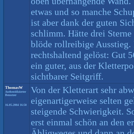
oben überhängende Wand. S
etwas und so manche Sch
ist aber dank der guten Sic
schlimm. Hätte drei Sterne 
blöde rollreibige Ausstieg.
rechtshaltend gelöst: Gut 5
ein guter, aus der Kletterpo
sichtbarer Seitgriff.
Von der Kletterart sehr ab
ThomasW
Authentifizierter
Benutzer
eigenartigerweise selten ge
16.05.2004 16:50
steigende Schwierigkeit. S
erst einmal schön an den e
Ähligweges und dann an d