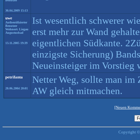
Benutzer
30.04.2009 15:13
Ist wesentlich schwerer w
uwe
Authentifizierter
Benutzer
erst mehr zur Wand gehalte
Wohnort: Liegau
Augustusbad
eigentlichen Südkante. 2Zü
13.11.2005 19:39
einzigste Sicherung) Bands
Neueinsteiger im Vorstieg 
Netter Weg, sollte man i
petrifanta
AW gleich mitmachen.
20.06.2004 20:01
[Neuen Kommen
Copyright ©