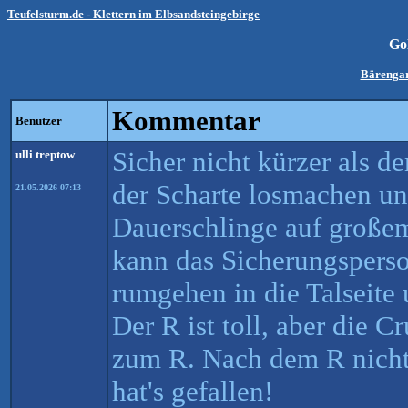
Teufelsturm.de - Klettern im Elbsandsteingebirge
Go
Bärengar
Kommentar
Benutzer
Sicher nicht kürzer als 
ulli treptow
der Scharte losmachen und
21.05.2026 07:13
Dauerschlinge auf große
kann das Sicherungspers
rumgehen in die Talseite 
Der R ist toll, aber die C
zum R. Nach dem R nicht
hat's gefallen!