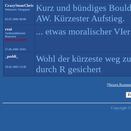
Kurz und bündiges Boulde
CrazyStoneChris
Wohnort: Struppen
AW. Kürzester Aufstieg.
03.07.2006 08:00
... etwas moralischer VIe
roni
Authentifizierter
Benutzer
Benutzer gesperrt
27.06.2006 19:01
Wohl der kürzeste weg z
_paddi_
durch R gesichert
18.05.2005 13:38
[Neuen Kommen
Copyright ©