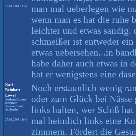
man mal ueberlegen wie 
26.04.2001 19:26
wenn man es hat die ruhe 
leichter und etwas sandig. 
schmeißer ist entweder ein
etwas uebersehen...in ban
habe daher auch etwas in d
hat er wenigstens eine das
Karl-
Noch erstaunlich wenig ram
Reinhart
Löwel
oder zum Glück bei Nässe
Authentifizierter
Benutzer
Wohnort: auf
links halten, wer Schiß ha
Asylsuche
mal heimlich links eine Kn
27.02.2001 14:41
zimmern. Fördert die Gesu