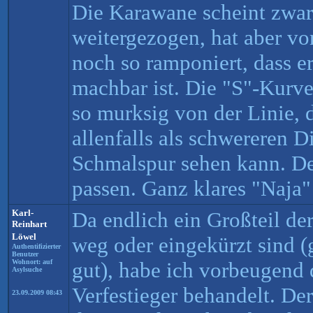
Die Karawane scheint zwar
weitergezogen, hat aber vo
noch so ramponiert, dass er
machbar ist. Die "S"-Kurv
so murksig von der Linie, 
allenfalls als schwereren D
Schmalspur sehen kann. Den
passen. Ganz klares "Naja" 
Karl-
Da endlich ein Großteil de
Reinhart
Löwel
weg oder eingekürzt sind 
Authentifizierter
Benutzer
Wohnort: auf
gut), habe ich vorbeugend 
Asylsuche
Verfestieger behandelt. Der
23.09.2009 08:43