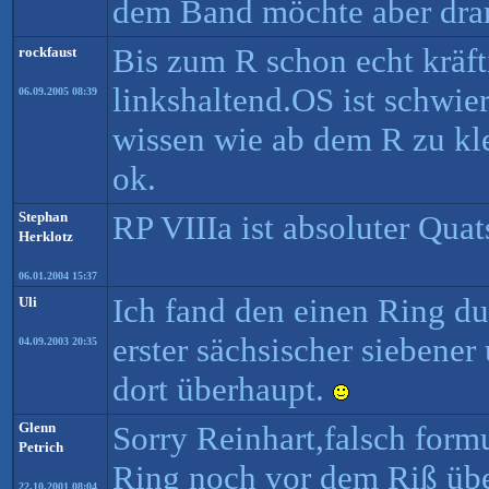
dem Band möchte aber dran 
Bis zum R schon echt kräft
rockfaust
linkshaltend.OS ist schwie
06.09.2005 08:39
wissen wie ab dem R zu klet
ok.
Stephan
RP VIIIa ist absoluter Quat
Herklotz
06.01.2004 15:37
Ich fand den einen Ring d
Uli
erster sächsischer siebene
04.09.2003 20:35
dort überhaupt.
Glenn
Sorry Reinhart,falsch formu
Petrich
Ring noch vor dem Riß übe
22.10.2001 08:04