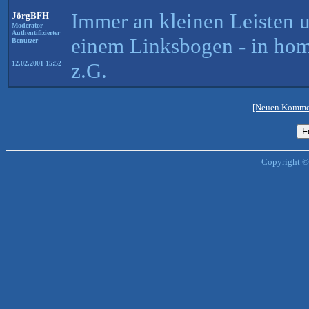
Immer an kleinen Leisten u
JörgBFH
Moderator
Authentifizierter
einem Linksbogen - in hom
Benutzer
z.G.
12.02.2001 15:52
[Neuen Kommen
Copyright ©