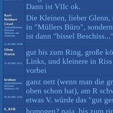
Dann ist VIIc ok.
Karl-
Die Kleinen, lieber Glenn,
Reinhart
Löwel
in "Müllers Büro", sondern 
Authentifizierter
Benutzer
Wohnort: auf
ist dann "bissel Beschiss...
Asylsuche
21.10.2001 18:40
Glenn
gut bis zum Ring, große kö
Petrich
Links, und kleinere in Riss
21.10.2001 16:21
vorbei
ganz nett (wenn man die g
krohsax
Authentifizierter
Benutzer
oben schon hat), am R schw
Wohnort: OZ
etwas V. würde das "gut ges
03.10.2001 21:07
homogen? naja, bis zum ri
E_KVB