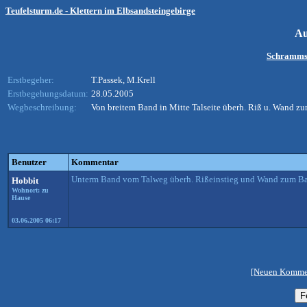
Teufelsturm.de - Klettern im Elbsandsteingebirge
Au
Schramms
Erstbegeher:
T.Passek, M.Krell
Erstbegehungsdatum:
28.05.2005
Wegbeschreibung:
Von breitem Band in Mitte Talseite überh. Riß u. Wand z
Benutzer
Kommentar
Unterm Band vom Talweg überh. Rißeinstieg und Wand zum Ban
Hobbit
Wohnort: zu
Hause
03.06.2005 06:17
[Neuen Kommen